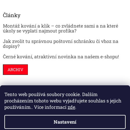
Články
Montáž kování a klik – co zvládnete sami a na které
úkoly se vyplatí najmout profíka?
Jak zvolit tu správnou poštovní schránku či vhoz na
dopisy?
Černé kování, atraktivní novinka na našem e-shopu!
ARCHIV
Tento web používá soubory cookie. Dalším
Stavební pouzdra
Interiéry
Dveře
procházením tohoto webu vyjadřujete souhlas s jejich
používáním.. Více informací
zde
.
Nastavení
Vytvořil Shoptet