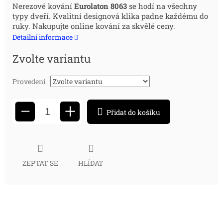
Měrná
Nerezové kování
Eurolaton 8063
se hodí na všechny
typy dveří. Kvalitní designová klika padne každému do
cena:
ruky. Nakupujte online kování za skvělé ceny.
Detailní informace
Zvolte variantu
Provedení
+
−
Přidat do košíku
ZEPTAT SE
HLÍDAT