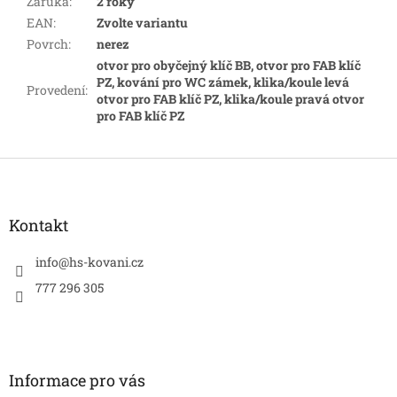
Záruka
:
2 roky
EAN
:
Zvolte variantu
Povrch
:
nerez
otvor pro obyčejný klíč BB, otvor pro FAB klíč
PZ, kování pro WC zámek, klika/koule levá
Provedení
:
otvor pro FAB klíč PZ, klika/koule pravá otvor
pro FAB klíč PZ
Z
á
p
a
Kontakt
t
í
info
@
hs-kovani.cz
777 296 305
Informace pro vás