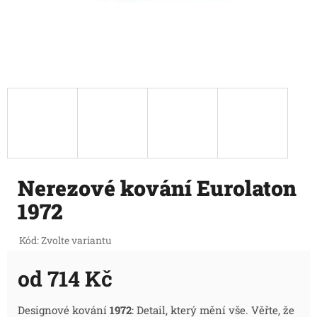
Nerezové kování Eurolaton
1972
Kód:
Zvolte variantu
od
714 Kč
Měrná
Designové kování
1972
: Detail, který mění vše. Věřte, že