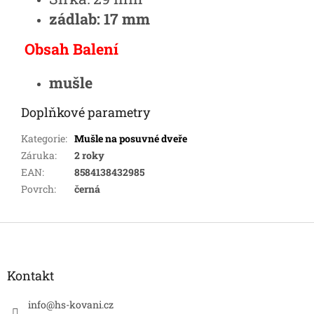
zádlab: 17 mm
Obsah Balení
mušle
Doplňkové parametry
Kategorie
:
Mušle na posuvné dveře
Záruka
:
2 roky
EAN
:
8584138432985
Povrch
:
černá
Z
á
p
a
Kontakt
t
í
info
@
hs-kovani.cz