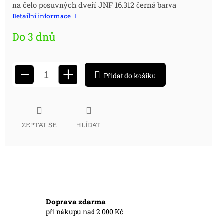
na čelo posuvných dveří JNF 16.312 černá barva
cena:
Detailní informace
Do 3 dnů
+
−
Přidat do košíku
ZEPTAT SE
HLÍDAT
Doprava zdarma
při nákupu nad 2 000 Kč