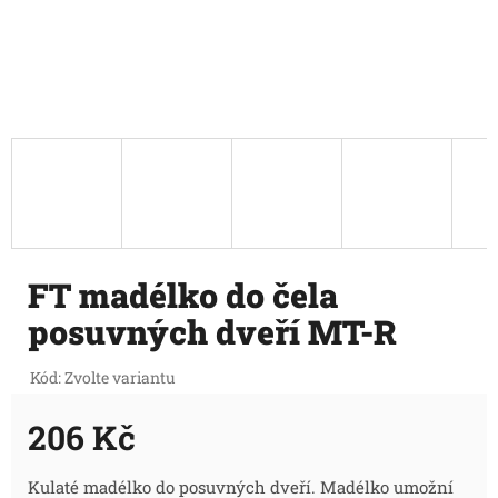
FT madélko do čela
posuvných dveří MT-R
Kód:
Zvolte variantu
206 Kč
Měrná
Kulaté madélko do posuvných dveří. Madélko umožní