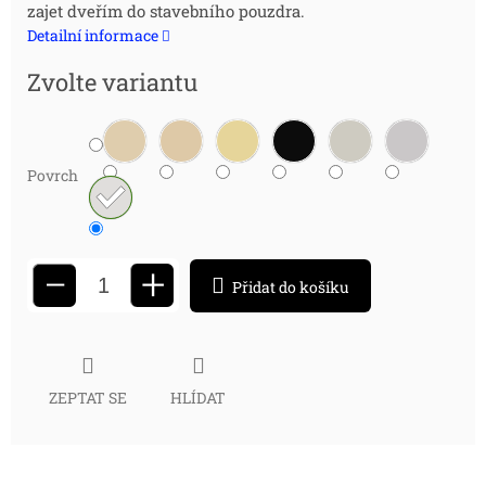
zajet dveřím do stavebního pouzdra.
cena:
Detailní informace
Zvolte variantu
Povrch
+
−
Přidat do košíku
ZEPTAT SE
HLÍDAT