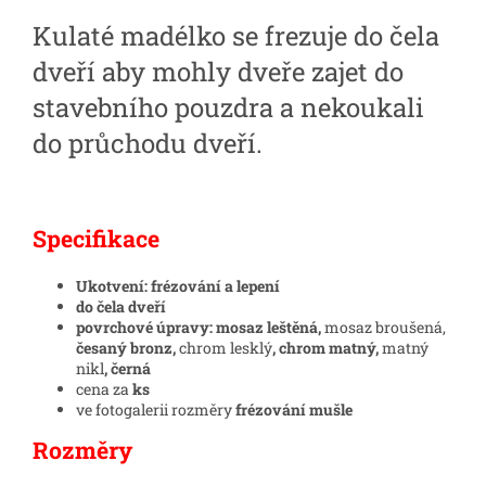
Kulaté madélko se frezuje do čela
dveří aby mohly dveře zajet do
stavebního pouzdra a nekoukali
do průchodu dveří.
Specifikace
Ukotvení: frézování a lepení
do čela dveří
povrchové úpravy: mosaz leštěná,
mosaz broušená,
česaný bronz,
chrom lesklý
, chrom matný,
matný
nikl
, černá
cena za
ks
ve fotogalerii rozměry
frézování mušle
Rozměry