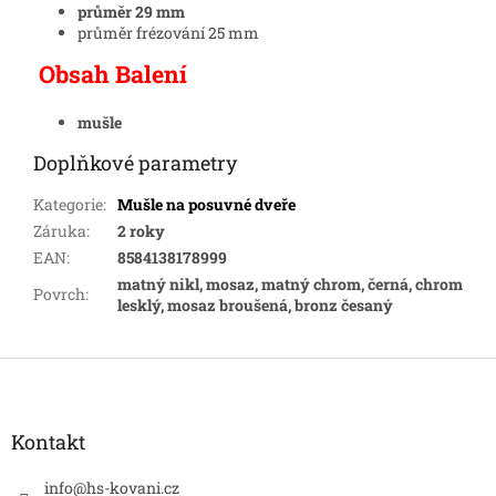
průměr 29 mm
průměr frézování 25 mm
Obsah Balení
mušle
Doplňkové parametry
Kategorie
:
Mušle na posuvné dveře
Záruka
:
2 roky
EAN
:
8584138178999
matný nikl, mosaz, matný chrom, černá, chrom
Povrch
:
lesklý, mosaz broušená, bronz česaný
Z
á
p
a
Kontakt
t
í
info
@
hs-kovani.cz