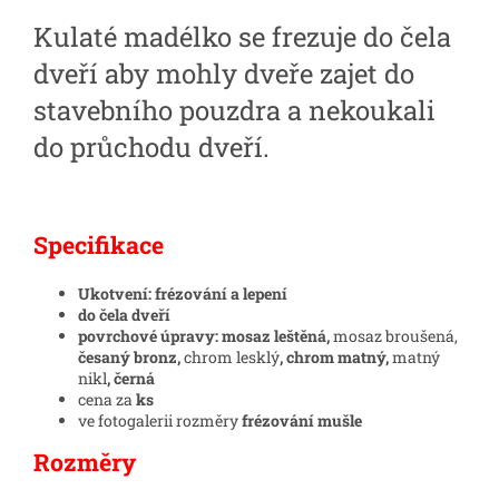
Kulaté madélko se frezuje do čela
dveří aby mohly dveře zajet do
stavebního pouzdra a nekoukali
do průchodu dveří.
Specifikace
Ukotvení: frézování a lepení
do čela dveří
povrchové úpravy: mosaz leštěná,
mosaz broušená,
česaný bronz,
chrom lesklý
, chrom matný,
matný
nikl
, černá
cena za
ks
ve fotogalerii rozměry
frézování mušle
Rozměry