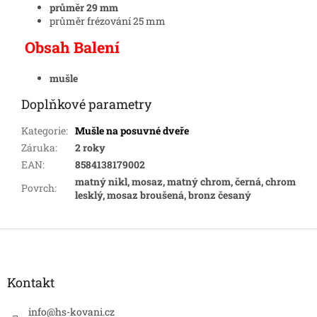
průměr 29 mm
průměr frézování 25 mm
Obsah Balení
mušle
Doplňkové parametry
Kategorie
:
Mušle na posuvné dveře
Záruka
:
2 roky
EAN
:
8584138179002
matný nikl, mosaz, matný chrom, černá, chrom
Povrch
:
lesklý, mosaz broušená, bronz česaný
Z
á
p
a
Kontakt
t
í
info
@
hs-kovani.cz