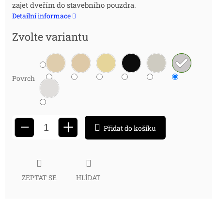
zajet dveřím do stavebního pouzdra.
cena:
Detailní informace
Zvolte variantu
Povrch
+
−
Přidat do košíku
ZEPTAT SE
HLÍDAT