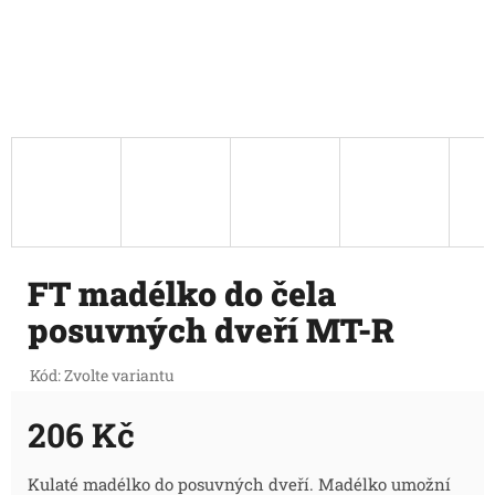
FT madélko do čela
posuvných dveří MT-R
Kód:
Zvolte variantu
206 Kč
Měrná
Kulaté madélko do posuvných dveří. Madélko umožní