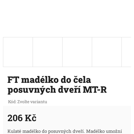
FT madélko do čela
posuvných dveří MT-R
Kód:
Zvolte variantu
206 Kč
Měrná
Kulaté madélko do posuvných dveří. Madélko umožní