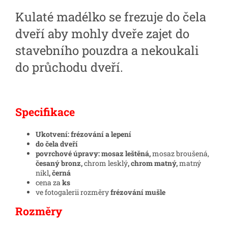
Kulaté madélko se frezuje do čela
dveří aby mohly dveře zajet do
stavebního pouzdra a nekoukali
do průchodu dveří.
Specifikace
Ukotvení: frézování a lepení
do čela dveří
povrchové úpravy: mosaz leštěná,
mosaz broušená,
česaný bronz,
chrom lesklý
, chrom matný,
matný
nikl
, černá
cena za
ks
ve fotogalerii rozměry
frézování mušle
Rozměry