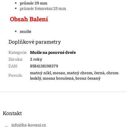
průměr 29 mm
průměr frézování 25 mm
Obsah Balení
mušle
Doplňkové parametry
Kategorie
:
Mušle na posuvné dveře
Záruka
:
2 roky
EAN
:
8584138198379
matný nikl, mosaz, matný chrom, černá, chrom
Povrch
:
lesklý, mosaz broušená, bronz česaný
Z
á
p
a
Kontakt
t
í
info
@
hs-kovani.cz