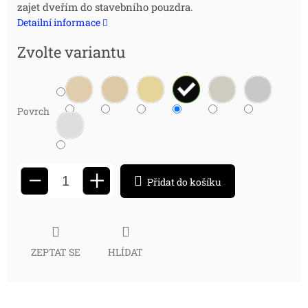
zajet dveřím do stavebního pouzdra.
cena:
Detailní informace
Zvolte variantu
Povrch
+
−
Přidat do košíku
ZEPTAT SE
HLÍDAT