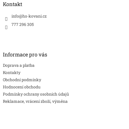
a
Kontakt
t
í
info
@
hs-kovani.cz
777 296 305
Informace pro vás
Doprava a platba
Kontakty
Obchodní podmínky
Hodnocení obchodu
Podmínky ochrany osobních údajů
Reklamace, vrácení zboží, výměna