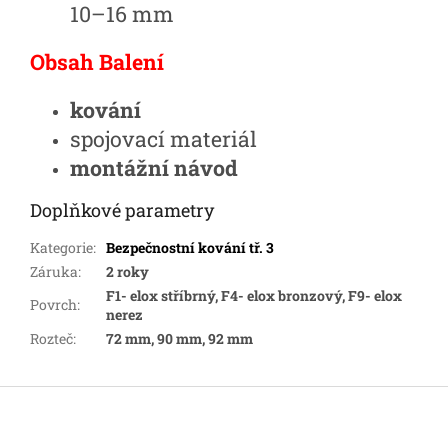
10–16 mm
Obsah Balení
kování
spojovací materiál
montážní návod
Doplňkové parametry
Kategorie
:
Bezpečnostní kování tř. 3
Záruka
:
2 roky
F1- elox stříbrný, F4- elox bronzový, F9- elox
Povrch
:
nerez
Rozteč
:
72 mm, 90 mm, 92 mm
Z
á
p