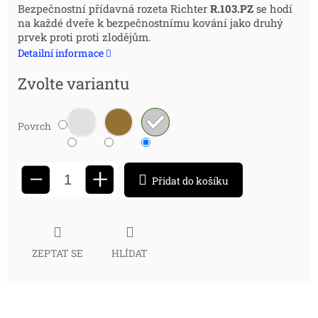
Měrná
Bezpečnostní přídavná rozeta Richter
R.103.PZ
se hodí
na každé dveře k bezpečnostnímu kování jako druhý
cena:
prvek proti proti zlodějům.
Detailní informace
Zvolte variantu
Povrch
+
−
Přidat do košíku
ZEPTAT SE
HLÍDAT