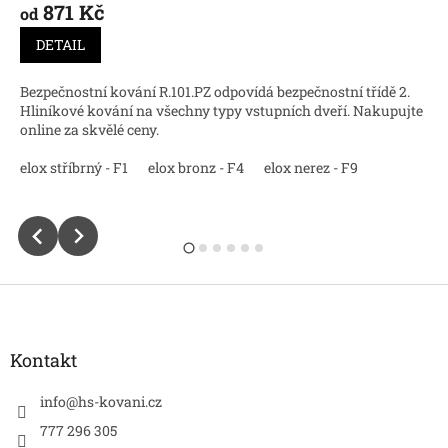
871 Kč
od
DETAIL
Bezpečnostní kování R.101.PZ odpovídá bezpečnostní třídě 2.
Hliníkové kování na všechny typy vstupních dveří. Nakupujte
online za skvělé ceny.
lá
elox stříbrný - F1
práškový antracit -F7016
elox bronz - F4
elox nerez - F9
Z
á
p
a
Kontakt
t
í
info
@
hs-kovani.cz
777 296 305