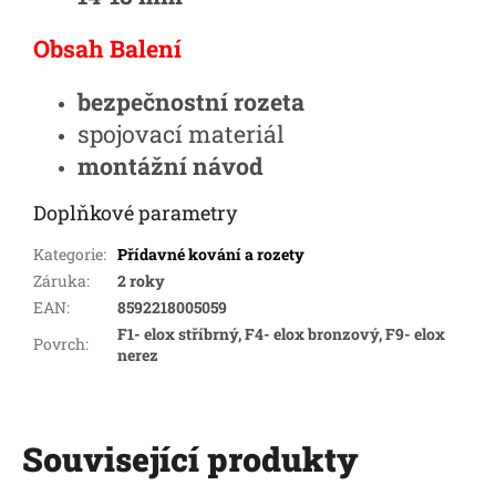
Obsah Balení
bezpečnostní rozeta
spojovací materiál
montážní návod
Doplňkové parametry
Kategorie
:
Přídavné kování a rozety
Záruka
:
2 roky
EAN
:
8592218005059
F1- elox stříbrný, F4- elox bronzový, F9- elox
Povrch
:
nerez
Související produkty