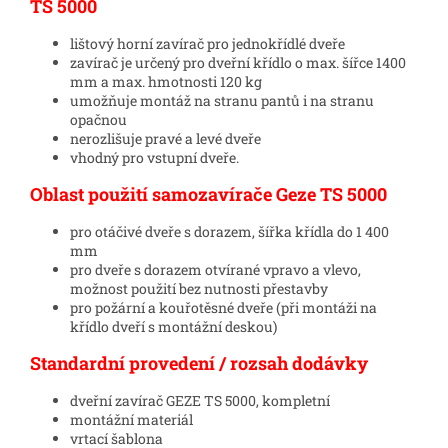
TS 5000
lištový horní zavírač pro jednokřídlé dveře
zavírač je určený pro dveřní křídlo o max. šířce 1400
mm a max. hmotnosti 120 kg
umožňuje montáž na stranu pantů i na stranu
opačnou
nerozlišuje pravé a levé dveře
vhodný pro vstupní dveře.
Oblast použití samozavírače Geze TS 5000
pro otáčivé dveře s dorazem, šířka křídla do 1 400
mm
pro dveře s dorazem otvírané vpravo a vlevo,
možnost použití bez nutnosti přestavby
pro požární a kouřotěsné dveře (při montáži na
křídlo dveří s montážní deskou)
Standardní provedení / rozsah dodávky
dveřní zavírač GEZE TS 5000, kompletní
montážní materiál
vrtací šablona