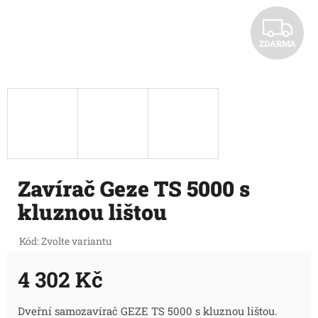
Z
ZDARMA
D
A
R
M
A
Zavírač Geze TS 5000 s
kluznou lištou
Kód:
Zvolte variantu
4 302 Kč
Měrná
Dveřní samozavírač GEZE TS 5000 s kluznou lištou.