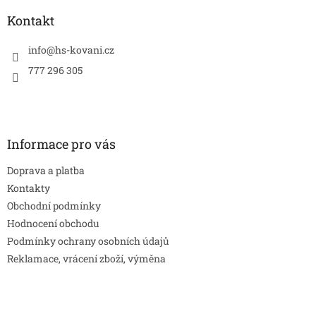
p
a
Kontakt
t
í
info
@
hs-kovani.cz
777 296 305
Informace pro vás
Doprava a platba
Kontakty
Obchodní podmínky
Hodnocení obchodu
Podmínky ochrany osobních údajů
Reklamace, vrácení zboží, výměna