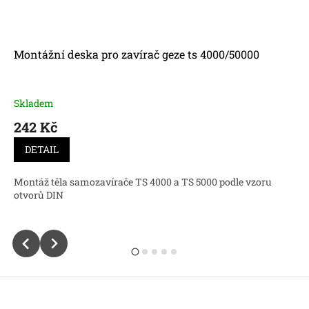
Montážní deska pro zavírač geze ts 4000/50000
Skladem
242 Kč
DETAIL
Montáž těla samozavírače TS 4000 a TS 5000 podle vzoru
otvorů DIN
Z
á