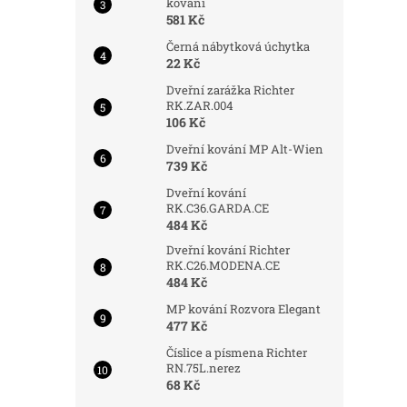
kování
581 Kč
Černá nábytková úchytka
22 Kč
Dveřní zarážka Richter
RK.ZAR.004
106 Kč
Dveřní kování MP Alt-Wien
739 Kč
Dveřní kování
RK.C36.GARDA.CE
484 Kč
Dveřní kování Richter
RK.C26.MODENA.CE
484 Kč
MP kování Rozvora Elegant
477 Kč
Číslice a písmena Richter
RN.75L.nerez
68 Kč