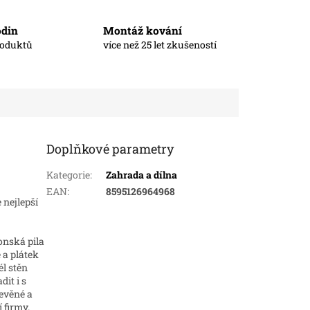
odin
Montáž kování
roduktů
více než 25 let zkušeností
Doplňkové parametry
Kategorie
:
Zahrada a dílna
EAN
:
8595126964968
 nejlepší
onská pila
 a plátek
él stěn
it i s
řevěné a
 firmy.