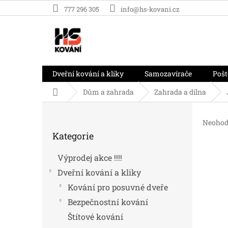
Přejít
777 296 305
info@hs-kovani.cz
na
obsah
Dveřní kování a kliky
Samozavírače
Pošt
Domů
Dům a zahrada
Zahrada a dílna
P
o
Průměr
Neohod
Přeskočit
s
hodnoc
Kategorie
kategorie
t
produk
r
je
Výprodej akce !!!!
0,0
a
z
Dveřní kování a kliky
n
5
n
Kování pro posuvné dveře
hvězdič
í
Bezpečnostní kování
p
Štítové kování
a