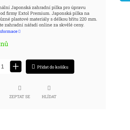
ná
nální Japonská zahradní pilka pro úpravu
od firmy Extol Premium. Japonská pilka na
:
různé plastové materiály s délkou břitu 220 mm.
e zahradní nářadí online za skvělé ceny.
informace
dnů
+
Přidat do košíku
ZEPTAT SE
HLÍDAT