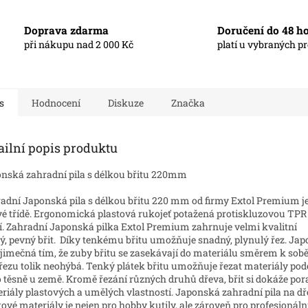
Doprava zdarma
Doručení do 48 h
při nákupu nad 2 000 Kč
platí u vybraných p
s
Hodnocení
Diskuze
Značka
ailní popis produktu
nská zahradní pila s délkou břitu 220mm
adní Japonská pila s délkou břitu 220 mm od firmy Extol Premium je
vé třídě. Ergonomická plastová rukojeť potažená protiskluzovou TPR
í. Zahradní Japonská pilka Extol Premium zahrnuje velmi kvalitní
ý, pevný břit. Díky tenkému břitu umožňuje snadný, plynulý řez. Jap
ýjimečná tím, že zuby břitu se zasekávají do materiálu směrem k sobě
 řezu tolik neohýbá. Tenký plátek břitu umožňuje řezat materiály pod
 těsně u země. Kromě řezání různých druhů dřeva, břit si dokáže porad
riály plastových a umělých vlastností. Japonská zahradní
pila na d
tové materiály je nejen pro hobby kutily, ale zároveň pro profesionální