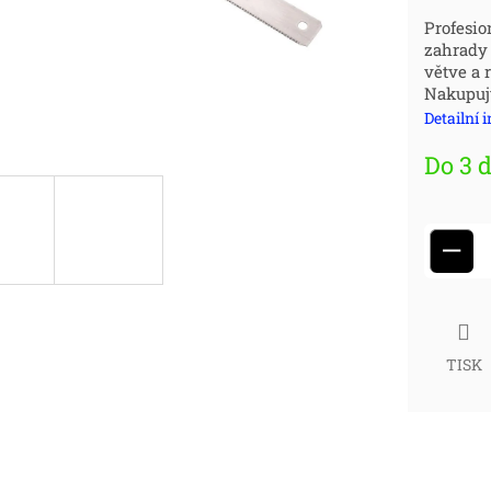
Měr
Profesio
zahrady 
cena
větve a 
Nakupujt
Detailní 
Do 3 
−
TISK