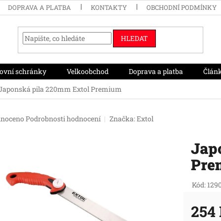
DOPRAVA A PLATBA
KONTAKTY
OBCHODNÍ PODMÍNKY
HLEDAT
ovní schránky
Velkoobchod
Doprava a platba
Člán
Japonská pila 220mm Extol Premium
né
noceno
Podrobnosti hodnocení
Značka:
Extol
ení
tu
Jap
Pre
ek.
Kód:
129
254