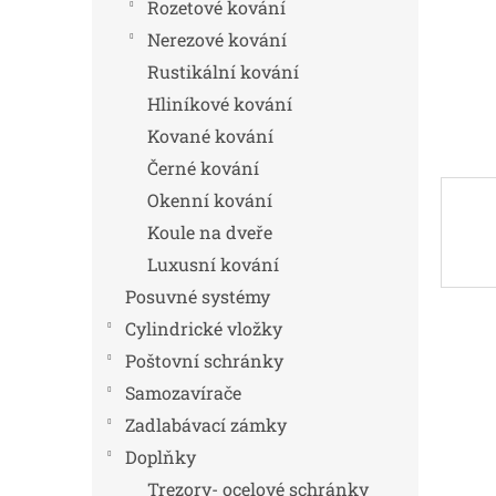
n
Rozetové kování
e
Nerezové kování
l
Rustikální kování
Hliníkové kování
Kované kování
Černé kování
Okenní kování
Koule na dveře
Luxusní kování
Posuvné systémy
Cylindrické vložky
Poštovní schránky
Samozavírače
Zadlabávací zámky
Doplňky
Trezory- ocelové schránky