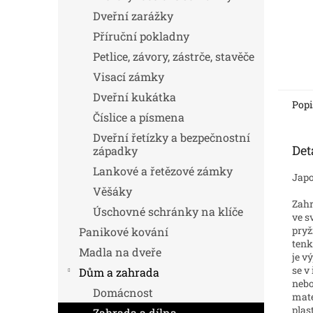
Dveřní zarážky
Příruční pokladny
Petlice, závory, zástrče, stavěče
Visací zámky
Dveřní kukátka
Popi
Číslice a písmena
Dveřní řetízky a bezpečnostní
Det
západky
Lankové a řetězové zámky
Japo
Věšáky
Zahr
Úschovné schránky na klíče
ve s
pryž
Panikové kování
tenk
Madla na dveře
je v
se v
Dům a zahrada
nebo
Domácnost
mate
plas
Zahrada a dílna