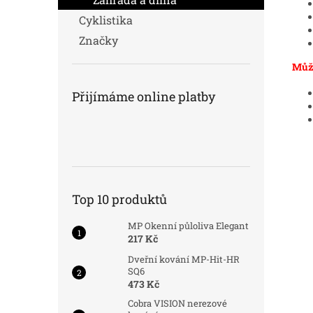
Cyklistika
Značky
Může
Přijímáme online platby
Top 10 produktů
MP Okenní půloliva Elegant
217 Kč
Dveřní kování MP-Hit-HR
SQ6
473 Kč
Cobra VISION nerezové