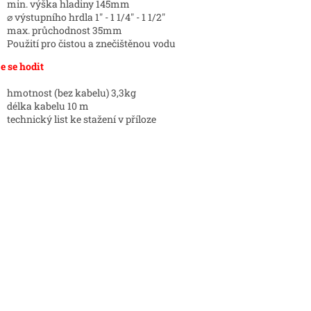
min. výška hladiny 145mm
⌀ výstupního hrdla 1" - 1 1/4" - 1 1/2"
max. průchodnost 35mm
Použití pro čistou a znečištěnou vodu
 se hodit
hmotnost (bez kabelu) 3,3kg
délka kabelu 10 m
technický list ke stažení v příloze