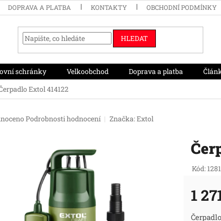
DOPRAVA A PLATBA
KONTAKTY
OBCHODNÍ PODMÍNKY
HLEDAT
ovní schránky
Velkoobchod
Doprava a platba
Člán
Čerpadlo Extol 414122
né
noceno
Podrobnosti hodnocení
Značka:
Extol
ení
tu
Čerp
Kód:
128
ek.
1 27
Měr
Čerpadlo