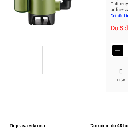
Oblíbený
cena
online z
Detailní 
Do 5 
−
TISK
Doprava zdarma
Doručení do 48 h