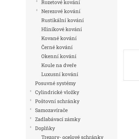
n
Rozetové kování
e
Nerezové kování
l
Rustikální kování
Hliníkové kování
Kované kování
Černé kování
Okenní kování
Koule na dveře
Luxusní kování
Posuvné systémy
Cylindrické vložky
Poštovní schránky
Samozavírače
Zadlabávací zámky
Doplňky
Trezory- ocelové schránky