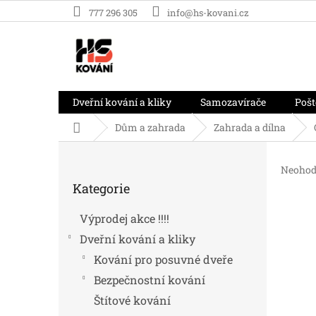
Přejít
777 296 305
info@hs-kovani.cz
na
obsah
Dveřní kování a kliky
Samozavírače
Pošt
Domů
Dům a zahrada
Zahrada a dílna
P
o
Průměr
Neohod
Přeskočit
s
hodnoc
Kategorie
kategorie
t
produk
r
je
Výprodej akce !!!!
0,0
a
z
Dveřní kování a kliky
n
5
n
Kování pro posuvné dveře
hvězdič
í
Bezpečnostní kování
p
Štítové kování
a