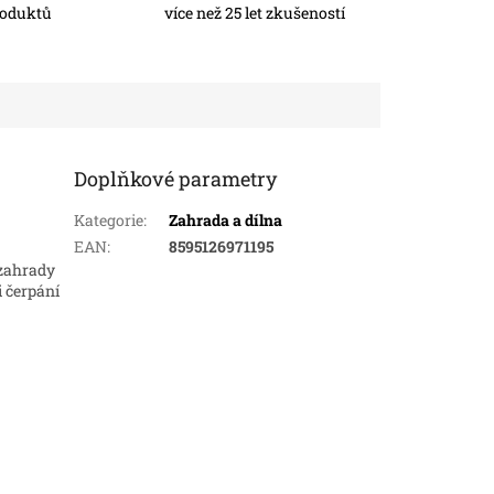
roduktů
více než 25 let zkušeností
Doplňkové parametry
Kategorie
:
Zahrada a dílna
EAN
:
8595126971195
 zahrady
i čerpání