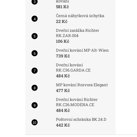
kování
581 Kč
Černá nábytková úchytka
22 Kč
Dveřní zarážka Richter
RK.ZAR.004
106 Kč
Dveřní kování MP Alt-Wien
739 Kč
Dveřní kování
RK.C36.GARDA.CE
484 Kč
MP kování Rozvora Elegant
477 Kč
Dveřní kování Richter
RK.C26.MODENA.CE
484 Kč
Poštovní schránka BK.24.D
442 Kč