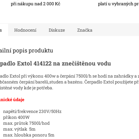
při nákupu nad 2 000 Kč
platí u vybraných p
s
Hodnocení
Diskuze
Značka
ailní popis produktu
padlo Extol 414122 na znečištěnou vodu
adlo Extol při výkonu 400w a čerpání 7500l/h se hodí na zahrádky a
občasném čerpání barelů,studen a bazénu. Čerpadlo Extol použijete př
istěné vody kde je potřeba.
nické údaje
napětí/frekvence 230V/50Hz
příkon 400W
max. průtok 7500l/hod
max. výtlak 5m
max. hloubka ponoru 5m