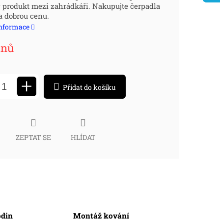
 produkt mezi zahrádkáři. Nakupujte čerpadla
:
a dobrou cenu.
informace
dnů
+
Přidat do košíku
ZEPTAT SE
HLÍDAT
odin
Montáž kování