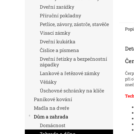
Dveřní zarážky
Příruční pokladny
Petlice, závory, zástrče, stavěče
Popi
Visací zámky
Dveřní kukátka
Det
Číslice a písmena
Dveřní řetízky a bezpečnostní
Čer
západky
Lankové a řetězové zámky
Čerp
při 
Věšáky
zneč
Úschovné schránky na klíče
Tech
Panikové kování
Madla na dveře
Dům a zahrada
Domácnost
Zahrada a dílna