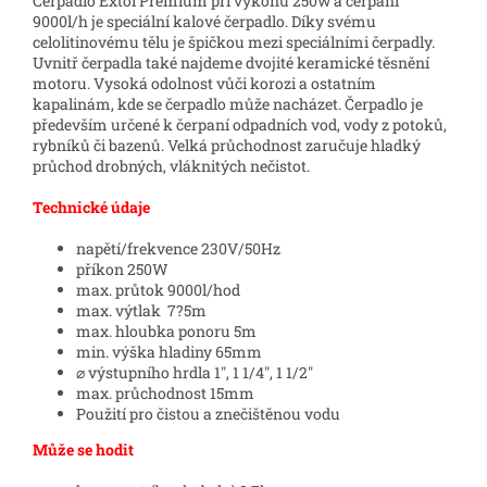
Čerpadlo Extol Premium při výkonu 250w a čerpání
9000l/h je speciální kalové čerpadlo. Díky svému
celolitinovému tělu je špičkou mezi speciálními čerpadly.
Uvnitř čerpadla také najdeme dvojité keramické těsnění
motoru. Vysoká odolnost vůči korozi a ostatním
kapalinám, kde se čerpadlo může nacházet. Čerpadlo je
především určené k čerpaní odpadních vod, vody z potoků,
rybníků či bazenů. Velká průchodnost zaručuje hladký
průchod drobných, vláknitých nečistot.
Technické údaje
napětí/frekvence 230V/50Hz
příkon 250W
max. průtok 9000l/hod
max. výtlak 7?5m
max. hloubka ponoru 5m
min. výška hladiny 65mm
⌀ výstupního hrdla 1", 1 1/4", 1 1/2"
max. průchodnost 15mm
Použití pro čistou a znečištěnou vodu
Může se hodit