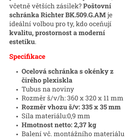
včetně větších zásilek?
Poštovní
schránka Richter BK.509.G.AM
je
ideální volbou pro ty, kdo oceňují
kvalitu, prostornost a moderní
estetiku
.
Specifikace
Ocelová schránka s okénky z
čirého plexiskla
Tubus na noviny
Rozměr š/v/h:
360 x 320 x 11 mm
Rozměr vhozu š/v:
335 x 35 mm
Síla materiálu:
0,9 mm
Hmotnost netto:
2,37 kg
Balení vč. montážního materiálu