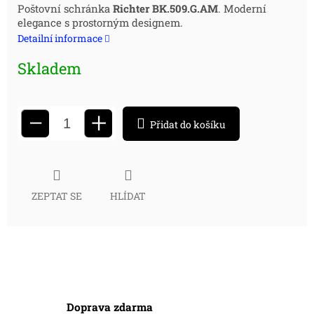
Měrná
Poštovní schránka
Richter BK.509.G.AM
. Moderní
elegance s prostorným designem.
cena:
Detailní informace
Skladem
+
−
Přidat do košíku
ZEPTAT SE
HLÍDAT
Doprava zdarma