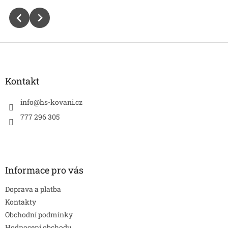
Z
á
p
a
Kontakt
t
í
info
@
hs-kovani.cz
777 296 305
Informace pro vás
Doprava a platba
Kontakty
Obchodní podmínky
Hodnocení obchodu