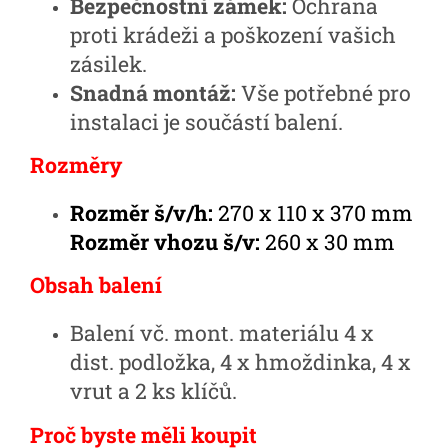
Bezpečnostní zámek:
Ochrana
proti krádeži a poškození vašich
zásilek.
Snadná montáž:
Vše potřebné pro
instalaci je součástí balení.
Rozměry
Rozměr š/v/h:
270 x 110 x 370 mm
Rozměr vhozu š/v:
260 x 30 mm
Obsah balení
Balení vč. mont. materiálu 4 x
dist. podložka, 4 x hmoždinka, 4 x
vrut a 2 ks klíčů.
Proč byste měli koupit