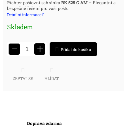
Měrná
Richter poštovní schránka
BK.525.G.AM
– Elegantní a
bezpečné řešení pro vaši poštu
cena:
Detailní informace
Skladem
+
−
Přidat do košíku
ZEPTAT SE
HLÍDAT
Doprava zdarma