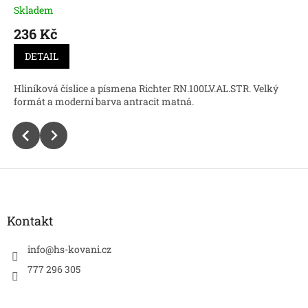
Skladem
236 Kč
DETAIL
Hliníková číslice a písmena Richter RN.100LV.AL.STR. Velký
formát a moderní barva antracit matná.
Z
á
p
a
Kontakt
t
í
info
@
hs-kovani.cz
777 296 305