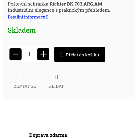
Měrná
Poštovní schránka
Richter BK.703.ARG.AM
.
Industriální elegance s praktickým přehledem.
cena:
Detailní informace
Skladem
+
−
Přidat do košíku
ZEPTAT SE
HLÍDAT
Doprava zdarma