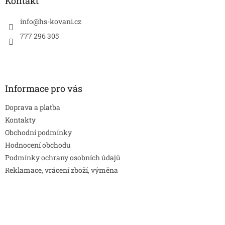
a
Kontakt
t
í
info
@
hs-kovani.cz
777 296 305
Informace pro vás
Doprava a platba
Kontakty
Obchodní podmínky
Hodnocení obchodu
Podmínky ochrany osobních údajů
Reklamace, vrácení zboží, výměna