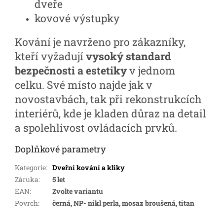
dveře
kovové výstupky
Kování je navrženo pro zákazníky,
kteří vyžadují
vysoký standard
bezpečnosti a estetiky
v jednom
celku. Své místo najde jak v
novostavbách, tak při rekonstrukcích
interiérů, kde je kladen důraz na detail
a spolehlivost ovládacích prvků.
Doplňkové parametry
Kategorie
:
Dveřní kování a kliky
Záruka
:
5 let
EAN
:
Zvolte variantu
Povrch
:
černá, NP- nikl perla, mosaz broušená, titan