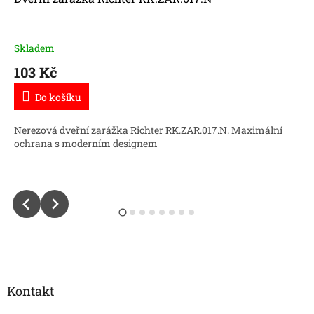
Skladem
103 Kč
Do košíku
Nerezová dveřní zarážka Richter RK.ZAR.017.N. Maximální
ochrana s moderním designem
Z
á
p
a
Kontakt
t