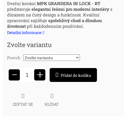
Měrná
Dveřní kování
MPK GRANDERA IN LOCK - RT
představuje
elegantní řešení pro moderní interiéry
s
cena:
důrazem na čistý design a funkčnost. Kvalitní
zpracování zajišťuje
spolehlivý chod a dlouhou
životnost
při každodenním používání.
Detailní informace
Zvolte variantu
Povrch
+
−
Přidat do košíku
ZEPTAT SE
HLÍDAT