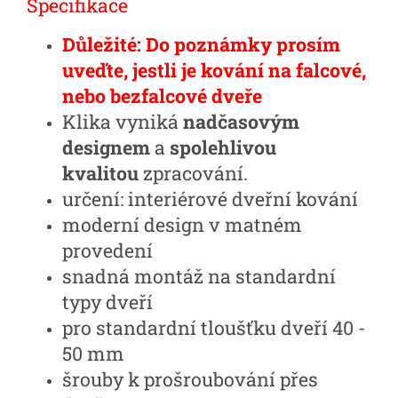
Specifikace
Důležité: Do poznámky prosím
uveďte, jestli je kování na falcové,
nebo bezfalcové dveře
Klika vyniká
nadčasovým
designem
a
spolehlivou
kvalitou
zpracování.
určení: interiérové dveřní kování
moderní design v matném
provedení
snadná montáž na standardní
typy dveří
pro standardní tloušťku dveří 40 -
50 mm
šrouby k prošroubování přes