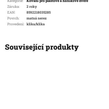
Kategorie
:
Kování pro plastové a hliníkové dveře
Záruka
:
2 roky
EAN
:
8592218035285
Povrch
:
matná nerez
Provedení
:
klika/klika
Související produkty