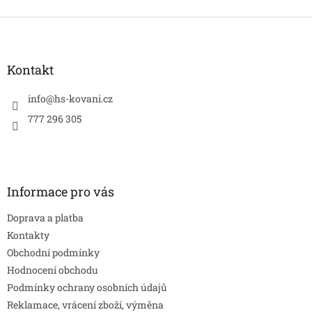
Z
á
p
a
Kontakt
t
í
info
@
hs-kovani.cz
777 296 305
Informace pro vás
Doprava a platba
Kontakty
Obchodní podmínky
Hodnocení obchodu
Podmínky ochrany osobních údajů
Reklamace, vrácení zboží, výměna