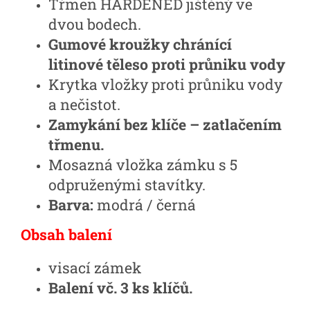
Třmen HARDENED jištěný ve
dvou bodech.
Gumové kroužky chránící
litinové těleso proti průniku vody
Krytka vložky proti průniku vody
a nečistot.
Zamykání bez klíče – zatlačením
třmenu.
Mosazná vložka zámku s 5
odpruženými stavítky.
Barva:
modrá / černá
Obsah balení
visací zámek
Balení vč. 3 ks klíčů.