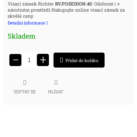
Měrná
Visací zámek Richter
RV.POSEIDON.40
: Odolnost i v
náročném prostředí.Nakupujte online visací zámek za
cena:
skvělé ceny.
Detailní informace
Skladem
+
−
Přidat do košíku
ZEPTAT SE
HLÍDAT