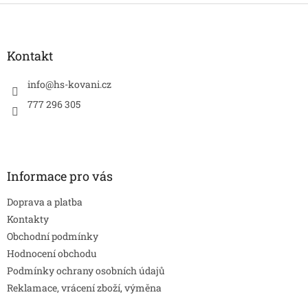
Z
á
p
a
Kontakt
t
í
info
@
hs-kovani.cz
777 296 305
Informace pro vás
Doprava a platba
Kontakty
Obchodní podmínky
Hodnocení obchodu
Podmínky ochrany osobních údajů
Reklamace, vrácení zboží, výměna