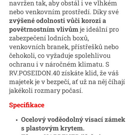
navržen tak, aby obstál i ve vlhkém
nebo venkovním prostředí. Díky své
zvýšené odolnosti vůči korozi a
povětrnostním vlivům
je ideální pro
zabezpečení lodních boxů,
venkovních branek, přístřešků nebo
čehokoli, co vyžaduje spolehlivou
ochranu i v náročném klimatu. S
RV.POSEIDON.40 získáte klid, že váš
majetek je v bezpečí, ať už na něj číhají
jakékoli rozmary počasí.
Specifikace
Ocelový voděodolný visací zámek
s plastovým krytem.