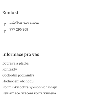
á
p
a
Kontakt
t
í
info
@
hs-kovani.cz
777 296 305
Informace pro vás
Doprava a platba
Kontakty
Obchodní podmínky
Hodnocení obchodu
Podmínky ochrany osobních údajů
Reklamace, vrácení zboží, výměna