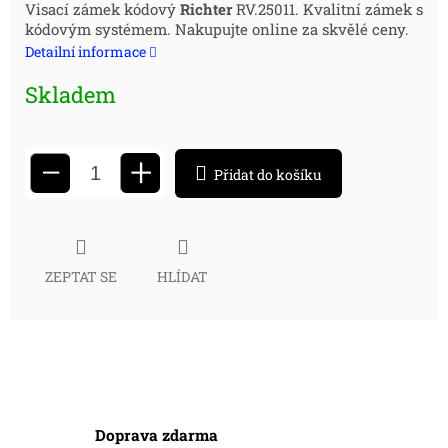
Měrná
Visací zámek kódový
Richter
RV.25011.
Kvalitní zámek s
kódovým systémem. Nakupujte online za skvělé ceny.
cena:
Detailní informace
Skladem
+
−
Přidat do košíku
ZEPTAT SE
HLÍDAT
Doprava zdarma