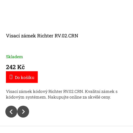
Visací zámek Richter RV.02.CRN
Skladem
242 Kč
Do košíku
Visací zámek kódový Richter RV.02.CRN. Kvalitní zámek s
kódovým systémem. Nakupujte online za skvělé ceny.
Z