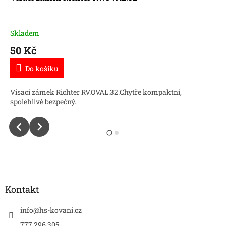
Skladem
50 Kč
Do košíku
Visací zámek Richter RV.OVAL.32.Chytře kompaktní,
spolehlivě bezpečný.
Z
á
p
a
Kontakt
t
í
info
@
hs-kovani.cz
777 296 305