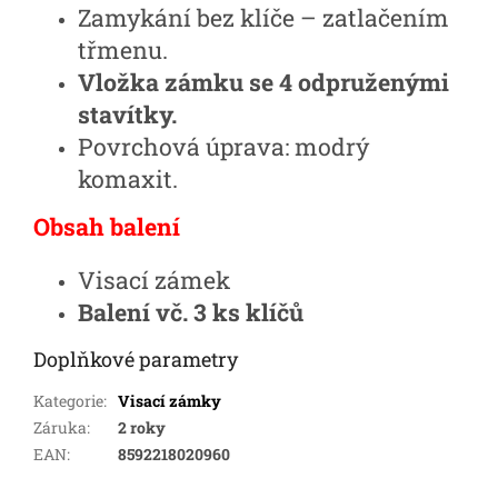
Zamykání bez klíče – zatlačením
třmenu.
Vložka zámku se 4 odpruženými
stavítky.
Povrchová úprava: modrý
komaxit.
Obsah balení
Visací zámek
Balení vč. 3 ks klíčů
Doplňkové parametry
Kategorie
:
Visací zámky
Záruka
:
2 roky
EAN
:
8592218020960