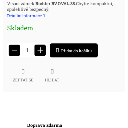
Měrná
Visací zámek
Richter RV.OVAL.38.
Chytře kompaktní,
spolehlivě bezpečný.
cena:
Detailní informace
Skladem
+
−
Přidat do košíku
ZEPTAT SE
HLÍDAT
Doprava zdarma