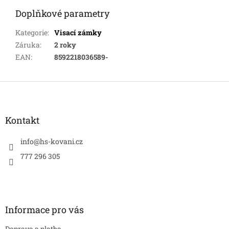
Doplňkové parametry
Kategorie
:
Visací zámky
Záruka
:
2 roky
EAN
:
8592218036589-
Z
á
p
a
Kontakt
t
í
info
@
hs-kovani.cz
777 296 305
Informace pro vás
Doprava a platba