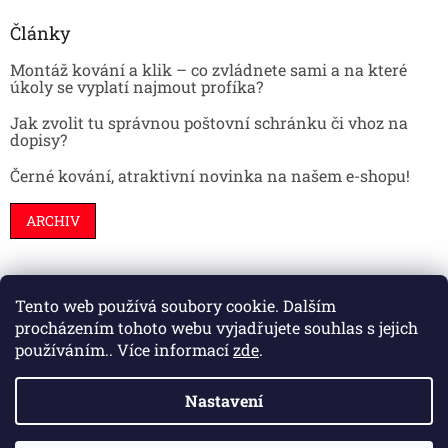
Články
Montáž kování a klik – co zvládnete sami a na které
úkoly se vyplatí najmout profíka?
Jak zvolit tu správnou poštovní schránku či vhoz na
dopisy?
Černé kování, atraktivní novinka na našem e-shopu!
ARCHIV
Tento web používá soubory cookie. Dalším
Stavební pouzdra
Interiéry
Dveře
procházením tohoto webu vyjadřujete souhlas s jejich
používáním.. Více informací
zde
.
Nastavení
Vytvořil Shoptet