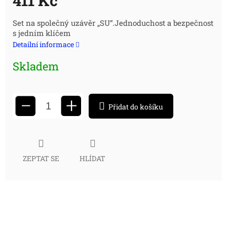
411 Kč
Měrná
Set na společný uzávěr „SU“.Jednoduchost a bezpečnost
s jedním klíčem
cena:
Detailní informace
Skladem
+
−
Přidat do košíku
ZEPTAT SE
HLÍDAT