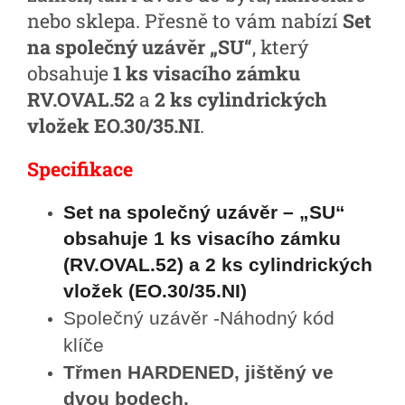
nebo sklepa. Přesně to vám nabízí
Set
na společný uzávěr „SU“
, který
obsahuje
1 ks visacího zámku
RV.OVAL.52
a
2 ks cylindrických
vložek EO.30/35.NI
.
Specifikace
Set na společný uzávěr – „SU“
obsahuje 1 ks visacího zámku
(RV.OVAL.52) a 2 ks cylindrických
vložek (EO.30/35.NI)
Společný uzávěr -
Náhodný kód
klíče
Třmen HARDENED, jištěný ve
dvou bodech.