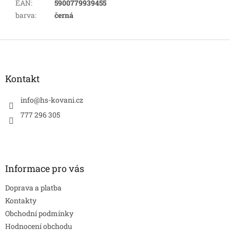
EAN
:
5900779939455
barva
:
černá
Z
á
p
a
Kontakt
t
í
info
@
hs-kovani.cz
777 296 305
Informace pro vás
Doprava a platba
Kontakty
Obchodní podmínky
Hodnocení obchodu