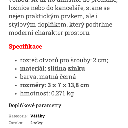
ložnice nebo do kanceláře, stane se
nejen praktickým prvkem, ale i
stylovým doplňkem, který podtrhne
moderní charakter prostoru.
Specifikace
rozteč otvorů pro šrouby: 2 cm;
materiál: slitina zinku
barva: matná černá
rozměry: 3 x 7 x 13,8 cm
hmotnost: 0,271 kg
Doplňkové parametry
Kategorie
:
Věšáky
Záruka
:
2 roky