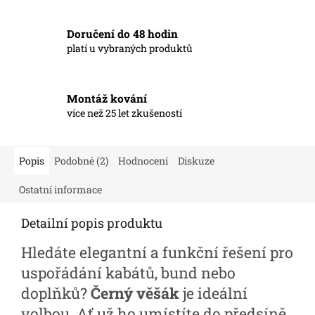
Doručení do 48 hodin
platí u vybraných produktů
Montáž kování
více než 25 let zkušeností
Popis
Podobné (2)
Hodnocení
Diskuze
Ostatní informace
Detailní popis produktu
Hledáte elegantní a funkční řešení pro
uspořádání kabátů, bund nebo
doplňků?
Černý věšák
je ideální
volbou. Ať už ho umístíte do předsíně,