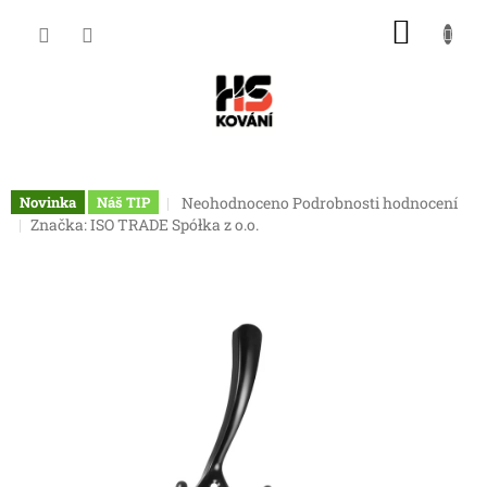
Přejít
NÁKU
na
obsah
KOŠÍK
Průměrné
Neohodnoceno
Podrobnosti hodnocení
Novinka
Náš TIP
hodnocení
Značka:
ISO TRADE Spółka z o.o.
produktu
je
0,0
z
5
hvězdiček.