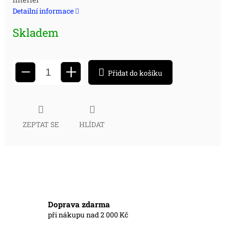
cena:
Detailní informace
Skladem
+
−
Přidat do košíku
ZEPTAT SE
HLÍDAT
Doprava zdarma
při nákupu nad 2 000 Kč