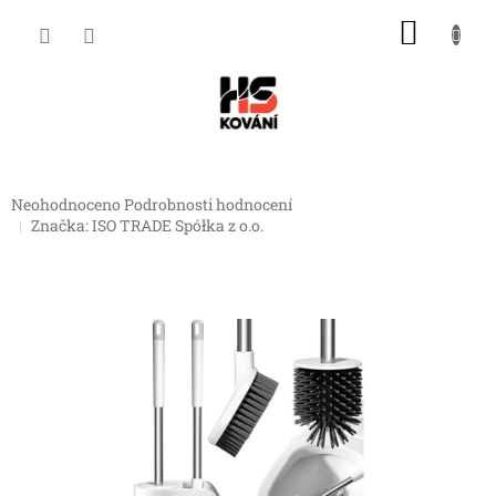
Přejít
NÁKU
na
obsah
KOŠÍK
Průměrné
Neohodnoceno
Podrobnosti hodnocení
hodnocení
Značka:
ISO TRADE Spółka z o.o.
produktu
je
0,0
z
5
hvězdiček.