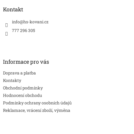
p
a
Kontakt
t
í
info
@
hs-kovani.cz
777 296 305
Informace pro vás
Doprava a platba
Kontakty
Obchodní podmínky
Hodnocení obchodu
Podmínky ochrany osobních údajů
Reklamace, vrácení zboží, výměna