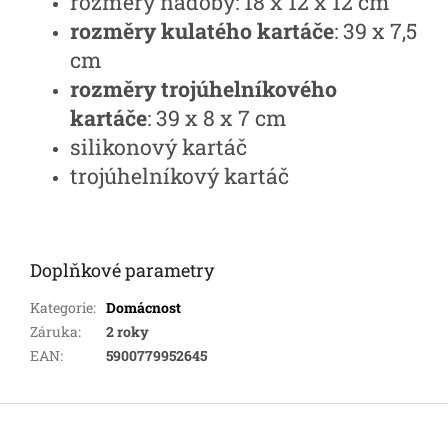
rozměry nádoby: 18 x 12 x 12 cm
rozměry kulatého kartáče
: 39 x 7,5
cm
rozměry trojúhelníkového
kartáče
: 39 x 8 x 7 cm
silikonový kartáč
trojúhelníkový kartáč
Doplňkové parametry
Kategorie
:
Domácnost
Záruka
:
2 roky
EAN
:
5900779952645
Z
á