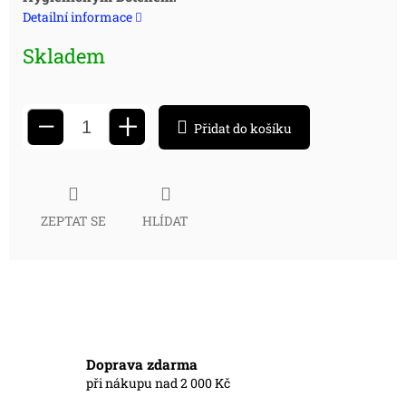
cena:
Detailní informace
Skladem
+
−
Přidat do košíku
ZEPTAT SE
HLÍDAT
Doprava zdarma
při nákupu nad 2 000 Kč