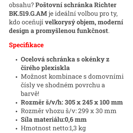
obsahu?
Poštovní schránka Richter
BK.519.G.AM
je ideální volbou pro ty,
kdo oceňují
velkorysý objem, moderní
design a promyšlenou funkčnost
.
Specifikace
Ocelová schránka s okénky z
čirého plexiskla
Možnost kombinace s domovními
čísly ve shodném povrchu a
barvě!
Rozměr š/v/h:
305 x 245 x 100 mm
Rozměr vhozu š/v:
299 x 30 mm
Síla materiálu:
0,6 mm
Hmotnost netto:
1,3 kg