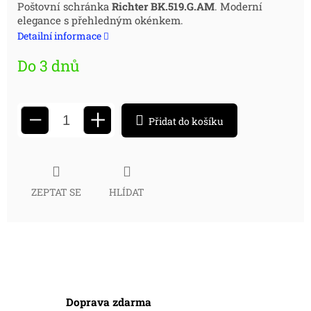
Měrná
Poštovní schránka
Richter BK.519.G.AM
. Moderní
elegance s přehledným okénkem.
cena:
Detailní informace
Do 3 dnů
+
−
Přidat do košíku
ZEPTAT SE
HLÍDAT
Doprava zdarma