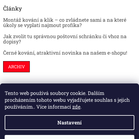
Články
Montáž kování a klik – co zvládnete sami a na které
úkoly se vyplatí najmout profíka?
Jak zvolit tu správnou poštovní schránku či vhoz na
dopisy?
Černé kování, atraktivní novinka na našem e-shopu!
ARCHIV
Tento web používá soubory cookie. Dalším
Stavební pouzdra
Interiéry
Dveře
procházením tohoto webu vyjadřujete souhlas s jejich
používáním.. Více informací
zde
.
Nastavení
Vytvořil Shoptet