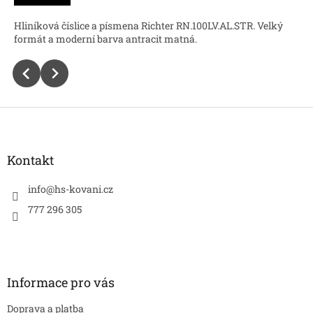
Hliníková číslice a písmena Richter RN.100LV.AL.STR. Velký
formát a moderní barva antracit matná.
Z
á
p
a
Kontakt
t
í
info
@
hs-kovani.cz
777 296 305
Informace pro vás
Doprava a platba