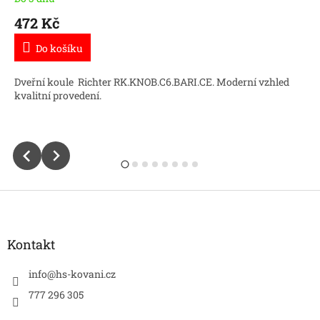
472 Kč
Do košíku
Dveřní koule Richter RK.KNOB.C6.BARI.CE. Moderní vzhled
kvalitní provedení.
Z
á
p
a
Kontakt
t
í
info
@
hs-kovani.cz
777 296 305