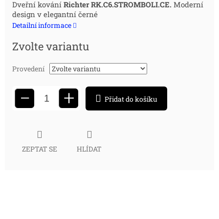
Měrná
Dveřní kování
Richter RK.C6.STROMBOLI.CE.
Moderní
design v elegantní černé
cena:
Detailní informace
Zvolte variantu
Provedení
+
−
Přidat do košíku
ZEPTAT SE
HLÍDAT