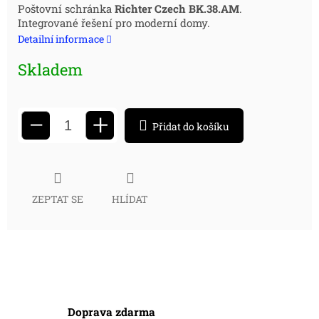
Měrná
Poštovní schránka
Richter Czech BK.38.AM
.
Integrované řešení pro moderní domy.
cena:
Detailní informace
Skladem
+
−
Přidat do košíku
ZEPTAT SE
HLÍDAT
Doprava zdarma