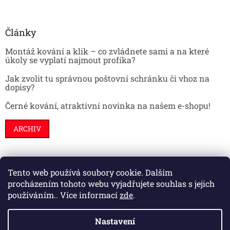
Články
Montáž kování a klik – co zvládnete sami a na které
úkoly se vyplatí najmout profíka?
Jak zvolit tu správnou poštovní schránku či vhoz na
dopisy?
Černé kování, atraktivní novinka na našem e-shopu!
ARCHIV
Tento web používá soubory cookie. Dalším
Stavební pouzdra
Interiéry
Dveře
procházením tohoto webu vyjadřujete souhlas s jejich
používáním.. Více informací
zde
.
Nastavení
Vytvořil Shoptet