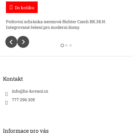
Do košíku
Poštovní schránka nerezová Richter Czech BK.38.N.
Integrované řešení pro moderní domy.
Z
á
p
a
Kontakt
t
í
info
@
hs-kovani.cz
777 296 305
Informace pro vás