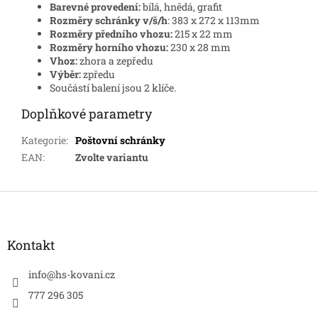
Barevné provedení:
bílá, hnědá, grafit
Rozměry schránky v/š/h
: 383 x 272 x 113mm
Rozměry předního vhozu:
215 x 22 mm
Rozměry horního vhozu:
230 x 28 mm
Vhoz:
zhora a zepředu
Výběr:
zpředu
Součástí balení jsou 2 klíče.
Doplňkové parametry
Kategorie
:
Poštovní schránky
EAN
:
Zvolte variantu
Z
á
p
a
Kontakt
t
í
info
@
hs-kovani.cz
777 296 305