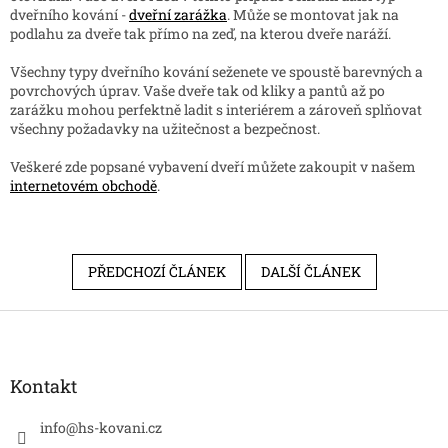
dveřního kování -
dveřní zarážka
. Může se montovat jak na
podlahu za dveře tak přímo na zeď, na kterou dveře naráží.
Všechny typy dveřního kování seženete ve spoustě barevných a
povrchových úprav. Vaše dveře tak od kliky a pantů až po
zarážku mohou perfektně ladit s interiérem a zároveň splňovat
všechny požadavky na užitečnost a bezpečnost.
Veškeré zde popsané vybavení dveří můžete zakoupit v našem
internetovém obchodě
.
PŘEDCHOZÍ ČLÁNEK
DALŠÍ ČLÁNEK
Z
á
p
a
Kontakt
t
í
info
@
hs-kovani.cz