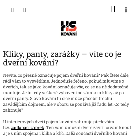
Přejít
NÁKU
na
obsah
KOŠÍK
Kliky, panty, zarážky – víte co je
dveřní kování?
Nevíte, co přesně označuje pojem dveřní kování? Pak čtěte dále,
rádi vám to vysvětlíme. Jednoduše řečeno, pokud mluvíme o
dveřích, tak se jako kování označuje vše, co se na ně dodatečně
montuje. Je to tedy veškeré vybavení od zámku a kliky až po
dveřní panty. Slovo kování tu sice může působit trochu
zavádějícím dojmem, ale v oboru se používá již řadu let. Co tedy
zahrnuje?
U interiérových dveří pojem kování zahrnuje především
tzv.
zadlabací zámek
. Ten vám umožní dveře zavřít či zamknout
a je s ním spojena i klika a klíč. Další součástí dveřního kování