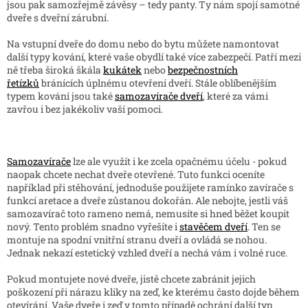
jsou pak samozřejmě závěsy – tedy panty. Ty nám spojí samotné
dveře s dveřní zárubní.
Na vstupní dveře do domu nebo do bytu můžete namontovat
další typy kování, které vaše obydlí také více zabezpečí. Patří mezi
ně třeba široká škála
kukátek
nebo
bezpečnostních
řetízků
bránících úplnému otevření dveří. Stále oblíbenějším
typem kování jsou také
samozavírače dveří
, které za vámi
zavřou i bez jakékoliv vaší pomoci.
Samozavírače
lze ale využít i ke zcela opačnému účelu - pokud
naopak chcete nechat dveře otevřené. Tuto funkci oceníte
například při stěhování, jednoduše použijete ramínko zavírače s
funkcí aretace a dveře zůstanou dokořán. Ale nebojte, jestli váš
samozavírač toto rameno nemá, nemusíte si hned běžet koupit
nový. Tento problém snadno vyřešíte i
stavěčem dveří
. Ten se
montuje na spodní vnitřní stranu dveří a ovládá se nohou.
Jednak nekazí estetický vzhled dveří a nechá vám i volné ruce.
Pokud montujete nové dveře, jistě chcete zabránit jejich
poškození při nárazu kliky na zeď, ke kterému často dojde během
otevírání. Vaše dveře i zeď v tomto případě ochrání další typ