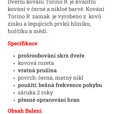
Dveřní kování Torino R je kvalitní
kování v černé a nikloé barvě. Kování
Torino R zamak je vyrobeno z kovů
zinku a legujících prvků hliníku,
hořčíku a mědi.
Specifikace
prošroubování skrz dveře
kovová rozeta
vratná pružina
povrch: černá, matný nikl
použití: bežná frekvence pohybu
záruka 2 roky
přesné opracování hran
Obsah Balení