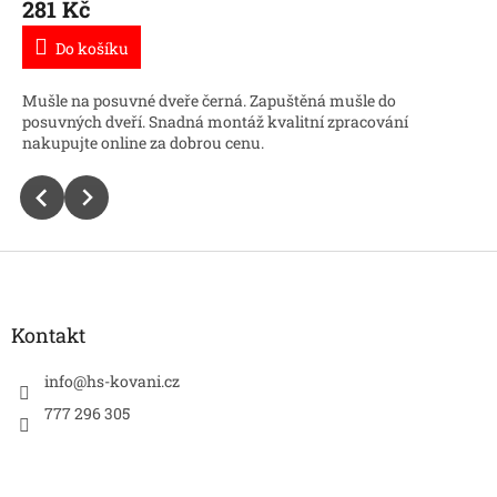
281 Kč
Do košíku
Mušle na posuvné dveře černá. Zapuštěná mušle do
posuvných dveří. Snadná montáž kvalitní zpracování
nakupujte online za dobrou cenu.
Z
á
p
a
Kontakt
t
í
info
@
hs-kovani.cz
777 296 305