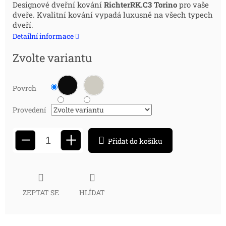
Měrná
Designové dveřní kování
RichterRK.C3 Torino
pro vaše
dveře. Kvalitní kování vypadá luxusně na všech typech
cena:
dveří.
Detailní informace
Zvolte variantu
Povrch
Provedení
+
−
Přidat do košíku
ZEPTAT SE
HLÍDAT