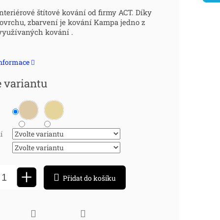
ná
teriérové štítové kování od firmy ACT. Díky
vrchu, zbarvení je kování Kampa jedno z
:
využívaných kování .
informace
e variantu
í
+
Přidat do košíku