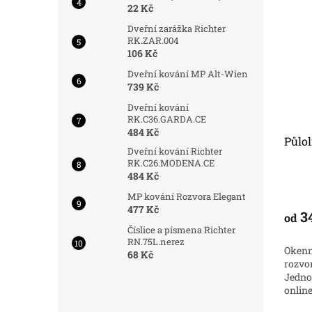
ód:
6192/BRO
Kód:
6911/BRO
Nejprodávanější
22 Kč
Dveřní zarážka Richter
RK.ZAR.004
106 Kč
Dveřní kování MP Alt-Wien
739 Kč
Dveřní kování
RK.C36.GARDA.CE
484 Kč
a
MP kování Rozvora Elegant
Půlol
Dveřní kování Richter
RK.C26.MODENA.CE
484 Kč
Do 3 dnů
Skladem
MP kování Rozvora Elegant
477 Kč
477 Kč
3
od
od
DETAIL
DETAIL
Číslice a písmena Richter
RN.75L.nerez
Kvalitní
Kvalitní rozvora Elegant vyrobena s
Okenní
68 Kč
 Vaše okna.
vysoce stabilního materiálu mosazy
rozvor
upujte
a je povrchově upravena. Nakupujte
Jedno
kvalitní okenní kování za skvělé
onlin
ceny