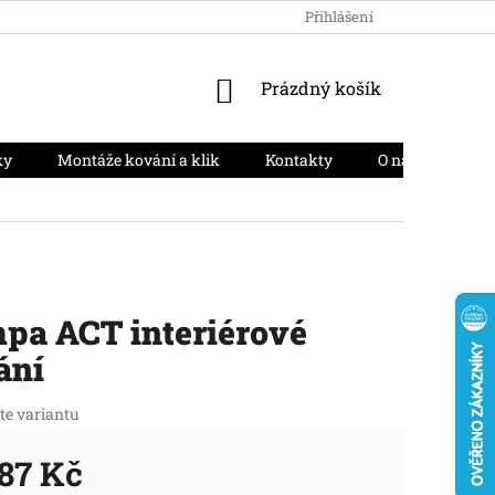
HODNOCENÍ OBCHODU
PODMÍNKY OCHRANY OSOBNÍCH ÚD
Přihlášení
NÁKUPNÍ
Prázdný košík
KOŠÍK
ky
Montáže kování a klik
Kontakty
O nás
Moj
pa ACT interiérové
ání
te variantu
87 Kč