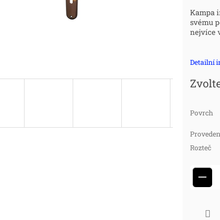
Měr
Kampa in
svému po
cena
nejvíce 
Detailní 
Zvolt
Povrch
Proveden
Rozteč
−