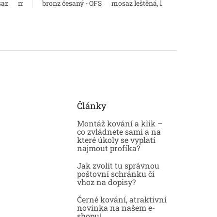
rom
az
matný chrom
chrom lesk
bronz česaný - OFS
mosaz natural
bronz antik
mosaz leštěná, lesk - OLV
nikl perla
chrom lesk
bronz česa
matn
mos
Články
Montáž kování a klik –
co zvládnete sami a na
které úkoly se vyplatí
najmout profíka?
Jak zvolit tu správnou
poštovní schránku či
vhoz na dopisy?
Černé kování, atraktivní
novinka na našem e-
shopu!