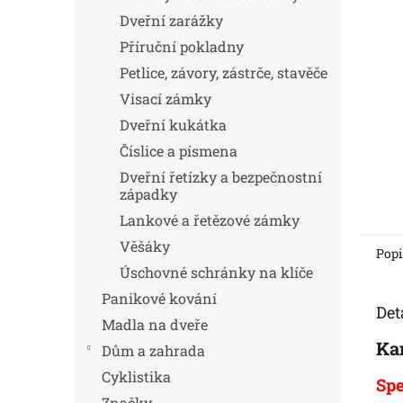
Dveřní zarážky
Příruční pokladny
Petlice, závory, zástrče, stavěče
Visací zámky
Dveřní kukátka
Číslice a písmena
Dveřní řetízky a bezpečnostní
západky
Lankové a řetězové zámky
Věšáky
Popi
Úschovné schránky na klíče
Panikové kování
Det
Madla na dveře
Kam
Dům a zahrada
Cyklistika
Spe
Značky