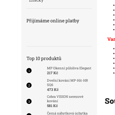
Přijímáme online platby
Var
Top 10 produktů
MP Okenní půloliva Elegant
217 Kč
Dveřní kování MP-Hit-HR
SQ6
473 Kč
Cobra VISION nerezové
So
kování
581 Kč
Černá nábytková úchytka