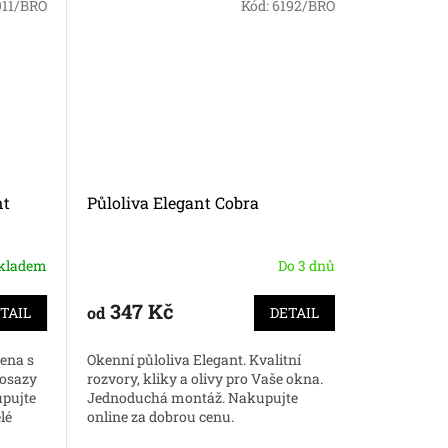
911/BRO
Kód:
6192/BRO
Nejprodáv
nt
Půloliva Elegant Cobra
MP kován
kladem
Do 3 dnů
347 Kč
477 
od
od
TAIL
DETAIL
bena s
Okenní půloliva Elegant. Kvalitní
Kvalitní r
mosazy
rozvory, kliky a olivy pro Vaše okna.
vysoce sta
upujte
Jednoduchá montáž. Nakupujte
a je povrc
lé
online za dobrou cenu.
kvalitní ok
ceny