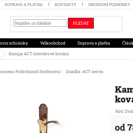
DOPRAVA A PLATBA
KONTAKTY
OBCHODNÍ PODMÍNKY
HLEDAT
ovní schránky
Velkoobchod
Doprava a platba
Člán
Kampa ACT interiérové kování
né
noceno
Podrobnosti hodnocení
Značka:
ACT servis
ení
tu
Kam
kov
ek.
Kód:
Zvol
od
7