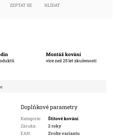
ZEPTAT SE
HLÍDAT
odin
Montáž kování
roduktů
více než 25 let zkušeností
ce
Doplňkové parametry
Kategorie
:
Štítové kování
Záruka
:
2 roky
EAN
:
Zvolte variantu