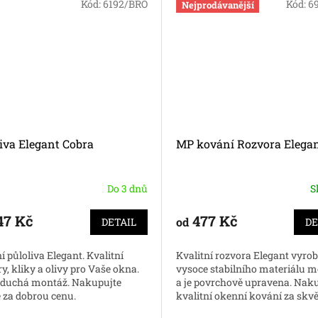
Kód:
6192/BRO
Kód:
6
Nejprodávanější
iva Elegant Cobra
MP kování Rozvora Elega
Do 3 dnů
S
47 Kč
477 Kč
od
DETAIL
DE
 půloliva Elegant. Kvalitní
Kvalitní rozvora Elegant vyro
y, kliky a olivy pro Vaše okna.
vysoce stabilního materiálu 
duchá montáž. Nakupujte
a je povrchově upravena. Nak
e za dobrou cenu.
kvalitní okenní kování za skvě
ceny