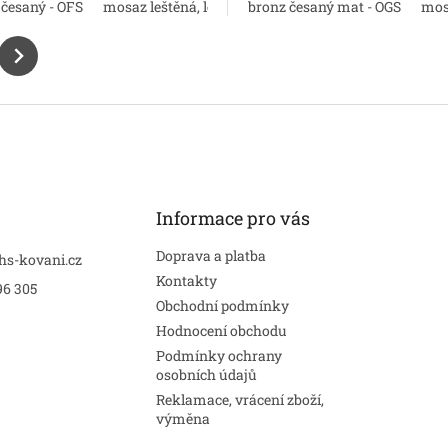
 česaný - OFS
mosaz natural
bronz antik
mosaz leštěná, lesk - OLV
nikl perla
chrom lesk
bronz česaný mat - OGS
matný nikl
mosaz natural
matný ch
mos
Informace pro vás
Doprava a platba
hs-kovani.cz
Kontakty
96 305
Obchodní podmínky
Hodnocení obchodu
Podmínky ochrany
osobních údajů
Reklamace, vrácení zboží,
výměna