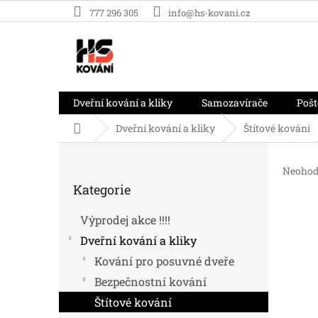
Přejít
777 296 305
info@hs-kovani.cz
na
obsah
Dveřní kování a kliky
Samozavírače
Pošt
Domů
Dveřní kování a kliky
Štítové kování
P
o
Průměr
Neohod
Přeskočit
s
hodnoc
Kategorie
kategorie
t
produk
r
je
Výprodej akce !!!!
0,0
a
z
Dveřní kování a kliky
n
5
n
Kování pro posuvné dveře
hvězdič
í
Bezpečnostní kování
p
Štítové kování
a