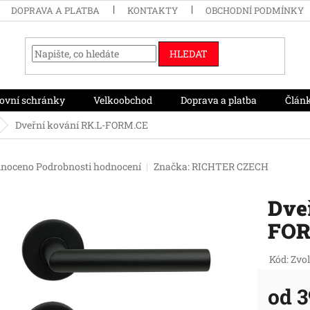
DOPRAVA A PLATBA
KONTAKTY
OBCHODNÍ PODMÍNKY
HLEDAT
ovní schránky
Velkoobchod
Doprava a platba
Člán
Dveřní kování RK.L-FORM.CE
né
noceno
Podrobnosti hodnocení
Značka:
RICHTER CZECH
ení
tu
Dve
FOR
ek.
Kód:
Zvol
od
3