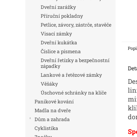
Dveřní zarážky
Příruční pokladny
Petlice, závory, zástrče, stavěče
Visací zámky
Dveřní kukátka
Popi
Číslice a písmena
Dveřní řetízky a bezpečnostní
západky
Det
Lankové a řetězové zámky
De
Věšáky
li
Úschovné schránky na klíče
mi
Panikové kování
kli
Madla na dveře
do
Dům a zahrada
Cyklistika
Sp
Značky