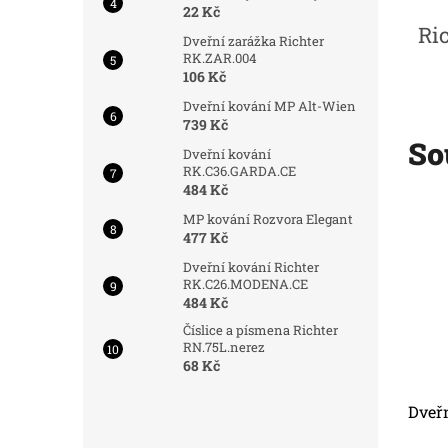
22 Kč
Ri
Dveřní zarážka Richter
RK.ZAR.004
106 Kč
Dveřní kování MP Alt-Wien
739 Kč
So
Dveřní kování
RK.C36.GARDA.CE
484 Kč
Kód:
8892
Kód:
7748
Nejprodávanější
MP kování Rozvora Elegant
477 Kč
Dveřní kování Richter
RK.C26.MODENA.CE
484 Kč
Číslice a písmena Richter
RN.75L.nerez
68 Kč
30-52.CE
Poštovní schránka
Dveř
BK.932.BGW.AM