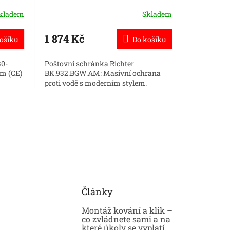
kladem
Skladem
1 874 Kč
54 Kč
ošíku
Do košíku
30-
Poštovní schránka Richter
Dveřní zar
ém (CE)
BK.932.BGW.AM: Masivní ochrana
Robustní ř
proti vodě s moderním stylem.
Články
Montáž kování a klik –
co zvládnete sami a na
které úkoly se vyplatí