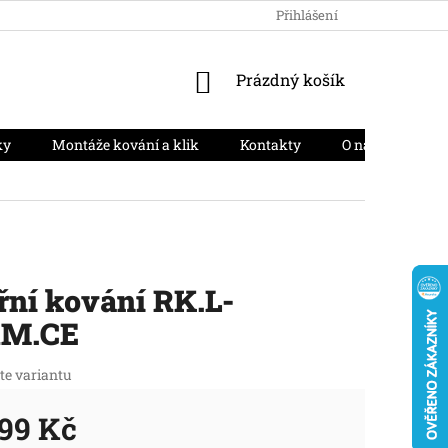
HODNOCENÍ OBCHODU
PODMÍNKY OCHRANY OSOBNÍCH ÚD
Přihlášení
NÁKUPNÍ
Prázdný košík
KOŠÍK
ky
Montáže kování a klik
Kontakty
O nás
Moj
řní kování RK.L-
M.CE
te variantu
99 Kč