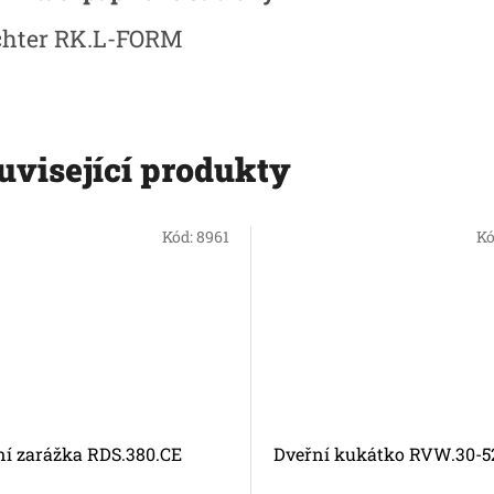
chter
RK.L-FORM
uvisející produkty
Kód:
8961
Kó
ní zarážka RDS.380.CE
Dveřní kukátko RVW.30-5