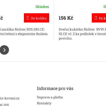
Skladem
S
Kč
156 Kč
Do košíku
Do k
í zarážka Richter RDS.380.CE:
Dveřní kukátko Richter RVW.
tní řešení s elegantním finišem
52.CE vč. 2 ks podložek v čern
povrchu.
Informace pro vás
Doprava a platba
hs-kovani.cz
Kontakty
96 305