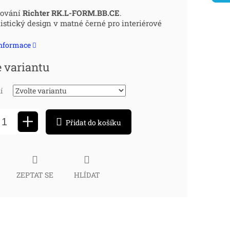
ná
kování
Richter RK.L-FORM.BB.CE
.
stický design v matné černé pro interiérové
:
informace
e variantu
í
+
Přidat do košíku
ZEPTAT SE
HLÍDAT