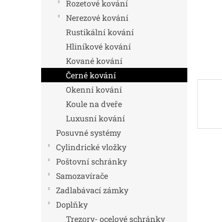
n
Rozetové kování
e
Nerezové kování
l
Rustikální kování
Hliníkové kování
Kované kování
Černé kování
Okenní kování
Koule na dveře
Luxusní kování
Posuvné systémy
Cylindrické vložky
Poštovní schránky
Samozavírače
Zadlabávací zámky
Doplňky
Trezory- ocelové schránky