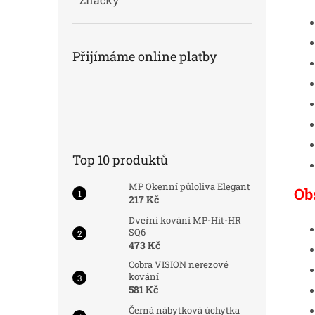
Přijímáme online platby
Top 10 produktů
MP Okenní půloliva Elegant
Ob
217 Kč
Dveřní kování MP-Hit-HR
SQ6
473 Kč
Cobra VISION nerezové
kování
581 Kč
Černá nábytková úchytka