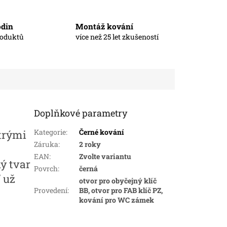
odin
Montáž kování
roduktů
více než 25 let zkušeností
Doplňkové parametry
Kategorie
:
Černé kování
trými
Záruka
:
2 roky
EAN
:
Zvolte variantu
ý tvar
Povrch
:
černá
ť už
otvor pro obyčejný klíč
Provedení
:
BB, otvor pro FAB klíč PZ,
kování pro WC zámek