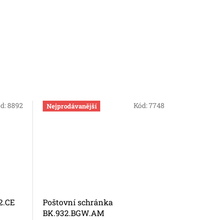
d:
8892
Kód:
7748
Nejprodávanější
2.CE
Poštovní schránka
Dveřní z
BK.932.BGW.AM