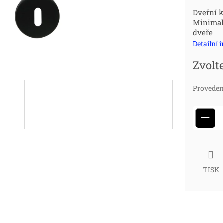
Měr
Dveřní 
Minimali
cena
dveře
Detailní 
Zvolt
Proveden
−
TISK