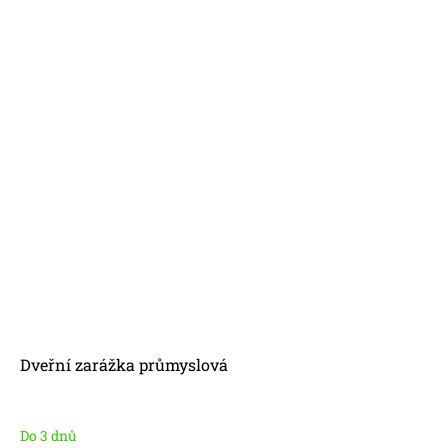
Dveřní zarážka průmyslová
Do 3 dnů