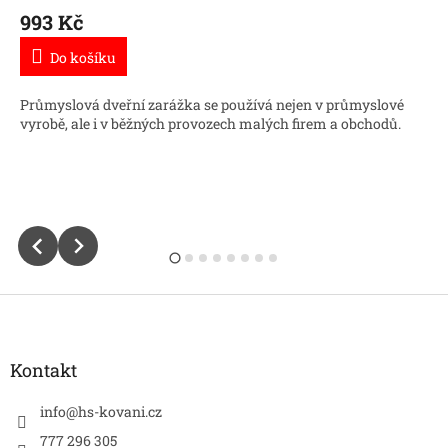
993 Kč
Do košíku
Průmyslová dveřní zarážka se používá nejen v průmyslové
vyrobě, ale i v běžných provozech malých firem a obchodů.
Z
á
p
a
Kontakt
t
í
info
@
hs-kovani.cz
777 296 305