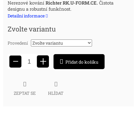
Měrná
Nerezové kování
Richter RK.U-FORM.CE.
Čistota
designu a robustní funkčnost.
cena:
Detailní informace
Zvolte variantu
Provedení
+
−
Přidat do košíku
ZEPTAT SE
HLÍDAT