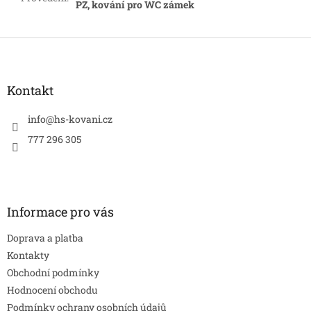
PZ, kování pro WC zámek
Z
á
p
a
Kontakt
t
í
info
@
hs-kovani.cz
777 296 305
Informace pro vás
Doprava a platba
Kontakty
Obchodní podmínky
Hodnocení obchodu
Podmínky ochrany osobních údajů