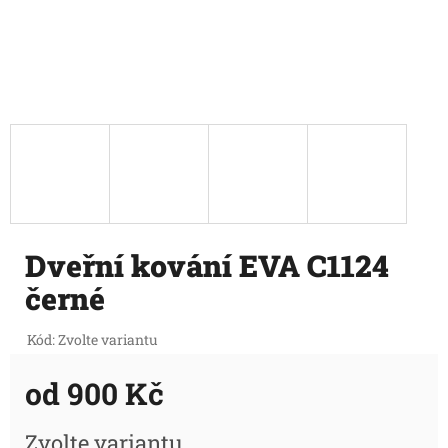
Dveřní kování EVA C1124
černé
Kód:
Zvolte variantu
od
900 Kč
Měrná
Zvolte variantu