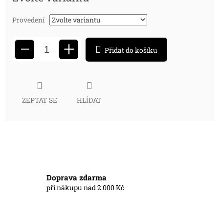
cena:
Provedení
+
−
Přidat do košíku
ZEPTAT SE
HLÍDAT
Doprava zdarma
při nákupu nad 2 000 Kč