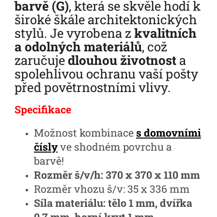
barvě (G)
, která se skvěle hodí k
široké škále architektonických
stylů. Je vyrobena z
kvalitních
a odolných materiálů
, což
zaručuje
dlouhou životnost
a
spolehlivou ochranu vaší pošty
před povětrnostními vlivy.
Specifikace
Možnost kombinace
s domovními
čísly
ve shodném povrchu a
barvě!
Rozměr š/v/h: 370 x 370 x 110 mm
Rozměr vhozu š/v: 35 x 336 mm
Síla materiálu: tělo 1 mm, dvířka
0,7 mm, horní kryt 1 mm