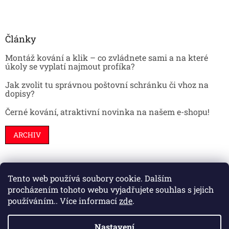
Články
Montáž kování a klik – co zvládnete sami a na které
úkoly se vyplatí najmout profíka?
Jak zvolit tu správnou poštovní schránku či vhoz na
dopisy?
Černé kování, atraktivní novinka na našem e-shopu!
ARCHIV
Tento web používá soubory cookie. Dalším
Stavební pouzdra
Interiéry
Dveře
procházením tohoto webu vyjadřujete souhlas s jejich
používáním.. Více informací
zde
.
Nastavení