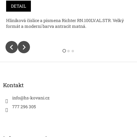
DETAIL
Hliníková číslice a písmena Richter RN.100LV.AL.STR. Velký
formát a moderní barva antracit matná.
Z
á
p
a
Kontakt
t
í
info
@
hs-kovani.cz
777 296 305