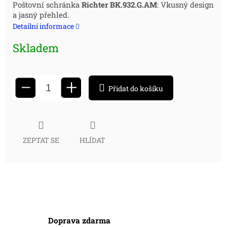
Měrná
Poštovní schránka
Richter BK.932.G.AM
: Vkusný design
a jasný přehled.
cena:
Detailní informace
Skladem
+
−
Přidat do košíku
ZEPTAT SE
HLÍDAT
Doprava zdarma