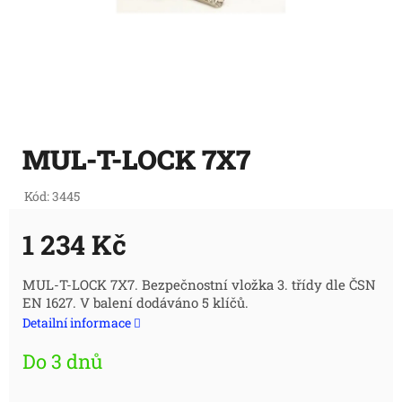
MUL-T-LOCK 7X7
Kód:
3445
1 234 Kč
Měrná
MUL-T-LOCK 7X7. Bezpečnostní vložka 3. třídy dle ČSN
EN 1627. V balení dodáváno 5 klíčů.
cena:
Detailní informace
Do 3 dnů