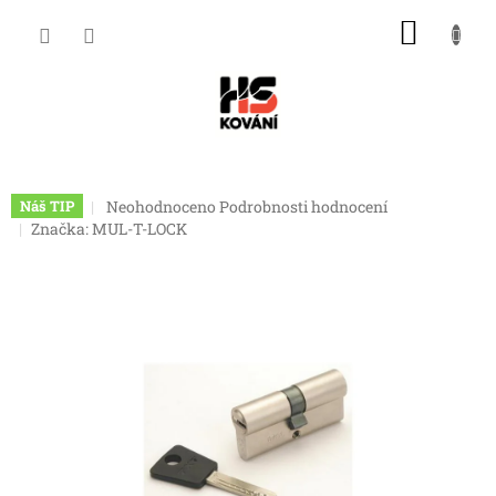
Přejít
NÁKU
na
obsah
KOŠÍK
Průměrné
Neohodnoceno
Podrobnosti hodnocení
Náš TIP
hodnocení
Značka:
MUL-T-LOCK
produktu
je
0,0
z
5
hvězdiček.