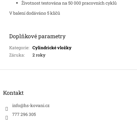
Životnost testována na 50 000 pracovních cyklů
V balení dodáváno 5 klíčů
Doplňkové parametry
Kategorie
:
Cylindrické vložky
Záruka
:
2 roky
Z
á
p
a
Kontakt
t
í
info
@
hs-kovani.cz
777 296 305