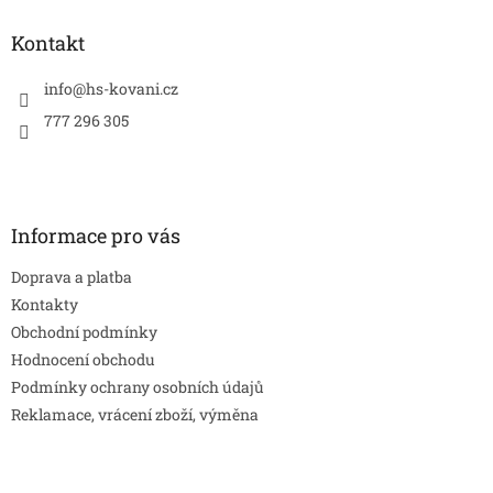
p
a
Kontakt
t
í
info
@
hs-kovani.cz
777 296 305
Informace pro vás
Doprava a platba
Kontakty
Obchodní podmínky
Hodnocení obchodu
Podmínky ochrany osobních údajů
Reklamace, vrácení zboží, výměna