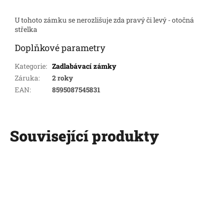
U tohoto zámku se nerozlišuje zda pravý či levý - otočná
střelka
Doplňkové parametry
Kategorie
:
Zadlabávací zámky
Záruka
:
2 roky
EAN
:
8595087545831
Související produkty