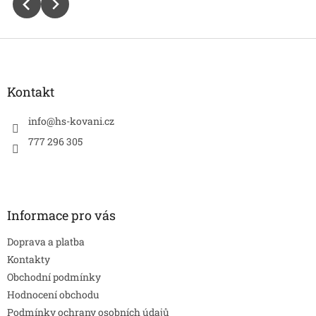
Z
á
p
a
Kontakt
t
í
info
@
hs-kovani.cz
777 296 305
Informace pro vás
Doprava a platba
Kontakty
Obchodní podmínky
Hodnocení obchodu
Podmínky ochrany osobních údajů