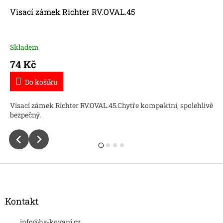
Visací zámek Richter RV.OVAL.45
Skladem
74 Kč
Do košíku
Visací zámek Richter RV.OVAL.45.Chytře kompaktní, spolehlivě
bezpečný.
Z
á
p
a
Kontakt
t
í
info
@
hs-kovani.cz