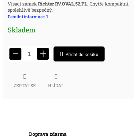
Měrná
Visací zámek
Richter RV.OVAL.52.PL.
Chytře kompaktní,
spolehlivě bezpečný.
cena:
Detailní informace
Skladem
+
−
Přidat do košíku
ZEPTAT SE
HLÍDAT
Doprava zdarma