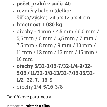
počet prvků v sadě: 40
rozměry balení (délka/
šířka/výška): 24,5 x 12,5 x 4 cm
hmotnost: 1 030 kg
ořechy - 4 mm / 4,5 mm / 5,0 mm /
5,5 mm / 6 mm / 6,5 mm / 7 mm /
7,5 mm / 8 mm / 9 mm / 10 mm /
11 mm / 12 mm / 13 mm / 15 mm /
16 mm
ořechy 5/32-3/16-7/32-1/4-9/32-
5/16 / 11/32-3/8-13/32-7/16-15/32-
1/2- 32. 7.–16. 9
ořechy 1/4-5/16-3/8
Doplňkové parametry
Kategorie
:
Zahrada a dílna