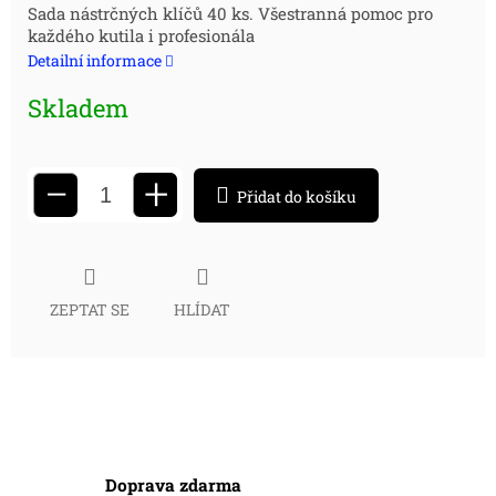
Měrná
Sada nástrčných klíčů 40 ks. Všestranná pomoc pro
každého kutila i profesionála
cena:
Detailní informace
Skladem
+
−
Přidat do košíku
ZEPTAT SE
HLÍDAT
Doprava zdarma