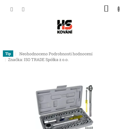
Přejít
NÁKU
na
obsah
KOŠÍK
Průměrné
Neohodnoceno
Podrobnosti hodnocení
Tip
hodnocení
Značka:
ISO TRADE Spółka z o.o.
produktu
je
0,0
z
5
hvězdiček.