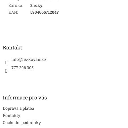
Záruka
:
2 roky
EAN
:
5904665712047
Z
á
p
a
Kontakt
t
í
info
@
hs-kovani.cz
777 296 305
Informace pro vás
Doprava a platba
Kontakty
Obchodní podmínky