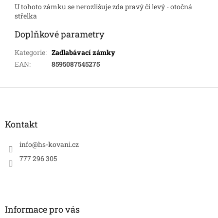
U tohoto zámku se nerozlišuje zda pravý či levý - otočná
střelka
Doplňkové parametry
Kategorie
:
Zadlabávací zámky
EAN
:
8595087545275
Z
á
p
a
Kontakt
t
í
info
@
hs-kovani.cz
777 296 305
Informace pro vás