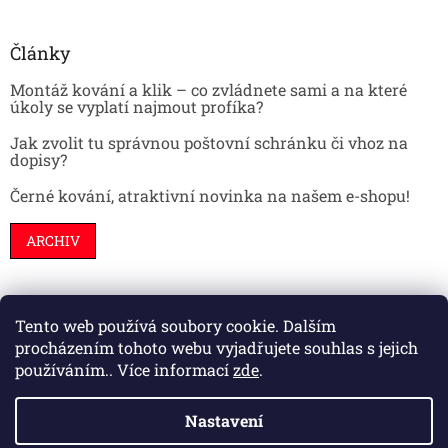
Články
Montáž kování a klik – co zvládnete sami a na které
úkoly se vyplatí najmout profíka?
Jak zvolit tu správnou poštovní schránku či vhoz na
dopisy?
Černé kování, atraktivní novinka na našem e-shopu!
ARCHIV
Tento web používá soubory cookie. Dalším
Stavební pouzdra
Interiéry
Dveře
procházením tohoto webu vyjadřujete souhlas s jejich
používáním.. Více informací
zde
.
Nastavení
Vytvořil Shoptet