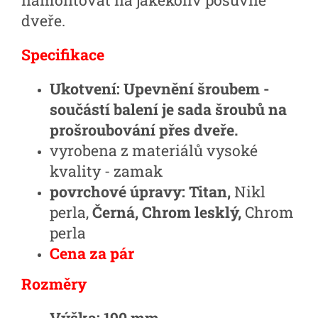
namontovat na jakékoliv posuvné
dveře.
Specifikace
Ukotvení:
Upevnění šroubem -
součástí balení je sada šroubů na
prošroubování přes dveře.
vyrobena z materiálů vysoké
kvality - zamak
povrchové úpravy: Titan,
Nikl
perla,
Černá, Chrom lesklý,
Chrom
perla
Cena za pár
Rozměry