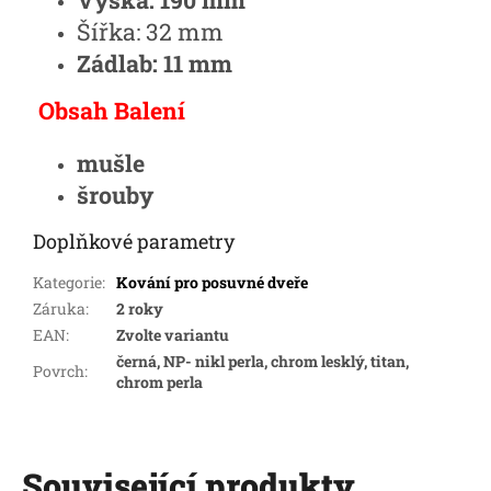
Výška: 190 mm
Šířka: 32 mm
Zádlab: 11 mm
Obsah Balení
mušle
šrouby
Doplňkové parametry
Kategorie
:
Kování pro posuvné dveře
Záruka
:
2 roky
EAN
:
Zvolte variantu
černá, NP- nikl perla, chrom lesklý, titan,
Povrch
:
chrom perla
Související produkty