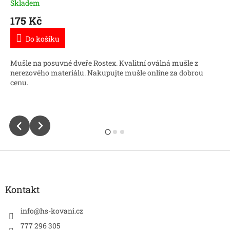
Skladem
175 Kč
Do košíku
Mušle na posuvné dveře Rostex. Kvalitní oválná mušle z
nerezového materiálu. Nakupujte mušle online za dobrou
cenu.
chrom
chrom lesk
Z
á
p
a
Kontakt
t
í
info
@
hs-kovani.cz
777 296 305