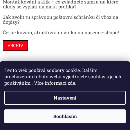
Montáž kování a klik – co zvládnete sami a na které
úkoly se vyplatí najmout profíka?
Jak zvolit tu správnou poštovní schránku či vhoz na
dopisy?
Černé kování, atraktivní novinka na našem e-shopu!
ARCHIV
Tento web používá soubory cookie. Dalším
Stavební pouzdra
Interiéry
Dveře
procházením tohoto webu vyjadřujete souhlas s jejich
používáním.. Více informací
zde
.
Nastavení
Vytvořil Shoptet
Souhlasím
Copyright 2026
HS kování
. Všechna práva vyhrazena.