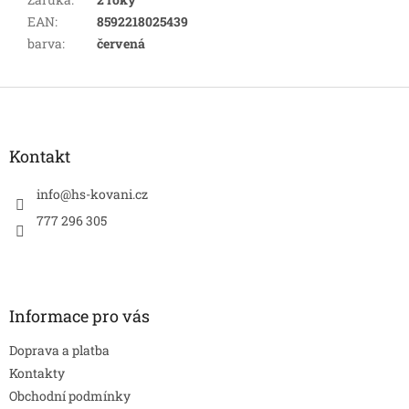
EAN
:
8592218025439
barva
:
červená
Z
á
p
a
Kontakt
t
í
info
@
hs-kovani.cz
777 296 305
Informace pro vás
Doprava a platba
Kontakty
Obchodní podmínky