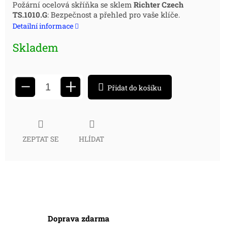
Měrná
Požární ocelová skříňka se sklem
Richter Czech
TS.1010.G
: Bezpečnost a přehled pro vaše klíče.
cena:
Detailní informace
Skladem
+
−
Přidat do košíku
ZEPTAT SE
HLÍDAT
Doprava zdarma