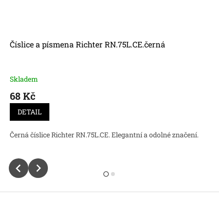
Číslice a písmena Richter RN.75L.CE.černá
Skladem
68 Kč
DETAIL
Černá číslice Richter RN.75L.CE. Elegantní a odolné značení.
Z
á
p