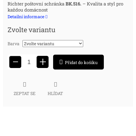
Měrná
Richter poštovní schránka
BK.516.
– Kvalita a styl pro
každou domácnost
cena:
Detailní informace
Zvolte variantu
Barva
+
−
Přidat do košíku
ZEPTAT SE
HLÍDAT