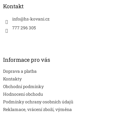
a
Kontakt
t
í
info
@
hs-kovani.cz
777 296 305
Informace pro vás
Doprava a platba
Kontakty
Obchodní podmínky
Hodnocení obchodu
Podmínky ochrany osobních údajů
Reklamace, vrácení zboží, výměna