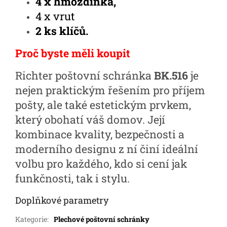
4 x hmoždinka,
4 x vrut
2 ks klíčů.
Proč byste měli koupit
Richter poštovní schránka
BK.516
je
nejen praktickým řešením pro příjem
pošty, ale také estetickým prvkem,
který obohatí váš domov. Její
kombinace kvality, bezpečnosti a
moderního designu z ní činí ideální
volbu pro každého, kdo si cení jak
funkčnosti, tak i stylu.
Doplňkové parametry
Kategorie
:
Plechové poštovní schránky