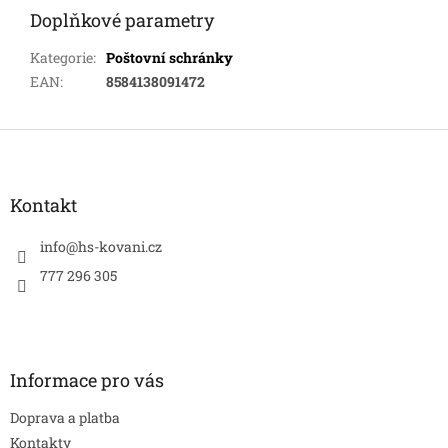
Doplňkové parametry
Kategorie
:
Poštovní schránky
EAN
:
8584138091472
Z
á
p
a
Kontakt
t
í
info
@
hs-kovani.cz
777 296 305
Informace pro vás
Doprava a platba
Kontakty