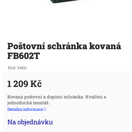
Poštovní schránka kovaná
FB602T
Kód:
3466
1 209 Kč
Měrná
Kovaná poštovní a dopisní schránka. Kvalitní a
jednoduchá montáž.
cena:
Detailní informace
Na objednávku