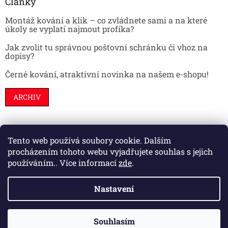
Články
Montáž kování a klik – co zvládnete sami a na které
úkoly se vyplatí najmout profíka?
Jak zvolit tu správnou poštovní schránku či vhoz na
dopisy?
Černé kování, atraktivní novinka na našem e-shopu!
ARCHIV
Tento web používá soubory cookie. Dalším
Stavební pouzdra
Interiéry
Dveře
procházením tohoto webu vyjadřujete souhlas s jejich
používáním.. Více informací
zde
.
Nastavení
Vytvořil Shoptet
Souhlasím
Copyright 2026
HS kování
. Všechna práva vyhrazena.