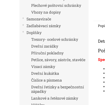
Plechové poštovní schránky
Vhozy na dopisy
Samozavírače
Zadlabávací zámky
Popi
Doplňky
Trezory- ocelové schránky
Det
Dveřní zarážky
Po
Příruční pokladny
Spe
Petlice, závory, zástrče, stavěče
Visací zámky
Dveřní kukátka
Číslice a písmena
Dveřní řetízky a bezpečnostní
západky
Lankové a řetězové zámky
Věšáky