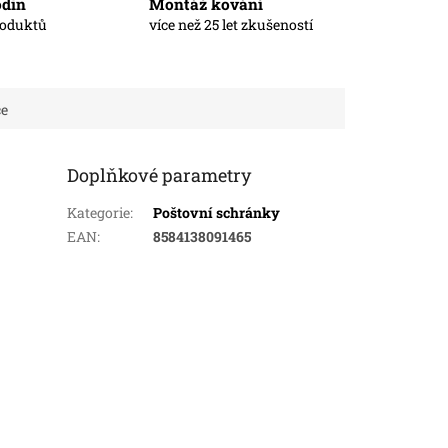
odin
Montáž kování
roduktů
více než 25 let zkušeností
ce
Doplňkové parametry
Kategorie
:
Poštovní schránky
EAN
:
8584138091465