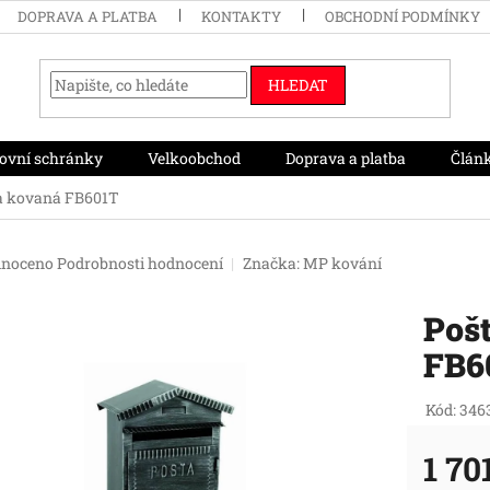
DOPRAVA A PLATBA
KONTAKTY
OBCHODNÍ PODMÍNKY
HLEDAT
ovní schránky
Velkoobchod
Doprava a platba
Člán
a kovaná FB601T
né
noceno
Podrobnosti hodnocení
Značka:
MP kování
ení
tu
Poš
FB6
ek.
Kód:
346
1 70