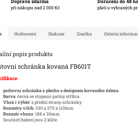
Doprava zdarma
Doručení do 48 h
při nákupu nad 2 000 Kč
platí u vybraných p
s
Hodnocení
Diskuze
Značka
Ostatní informa
ailní popis produktu
štovní schránka kovaná FB601T
cifikace
poštovní schránka z plechu s designem kovaného železa
Barva
: černá se stopami patiny stříbra.
Vhoz i výběr:
z přední strany schránky.
Rozměry v/š/h
: 330 x 270 x 110mm
Rozměr vhozu
: 188 x 30mm
Součástí balení jsou 2 klíče.