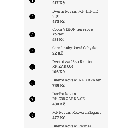
217 Kč
Dveřní kování MP-Hit-HR
SQ6
473 Kč
Cobra VISION nerezové
kování
581 Kč
Černá nábytková úchytka
22 Kč
Dveřní zarážka Richter
RK.ZAR.004
106 Kč
Dveřní kování MP Alt-Wien
739 Kč
Dveřní kování
RK.C36.GARDA.CE
484 Kč
MP kování Rozvora Elegant
477 Kč
Dveřní kování Richter