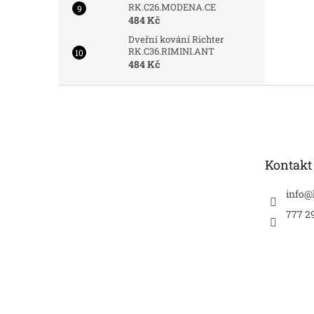
RK.C26.MODENA.CE
484 Kč
Dveřní kování Richter
RK.C36.RIMINI.ANT
484 Kč
Z
á
p
a
t
Kontakt
í
info
@
777 2