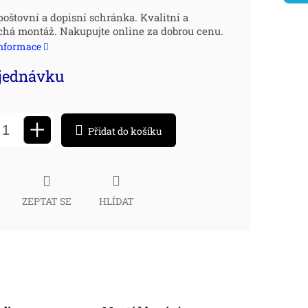
ná
oštovní a dopisní schránka. Kvalitní a
há montáž. Nakupujte online za dobrou cenu.
:
informace
jednávku
+
Přidat do košíku
ZEPTAT SE
HLÍDAT