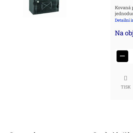
Měr
Kovaná p
jednoduc
cena
Detailní 
Na ob
−
TISK