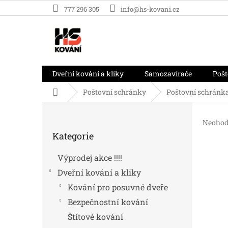
Přejít
777 296 305
info@hs-kovani.cz
na
obsah
Dveřní kování a kliky
Samozavírače
Pošt
Domů
Poštovní schránky
Poštovní schránk
P
o
Průměr
Neohod
Přeskočit
s
hodnoc
Kategorie
kategorie
t
produk
r
je
Výprodej akce !!!!
0,0
a
z
Dveřní kování a kliky
n
5
n
Kování pro posuvné dveře
hvězdič
í
Bezpečnostní kování
p
Štítové kování
a