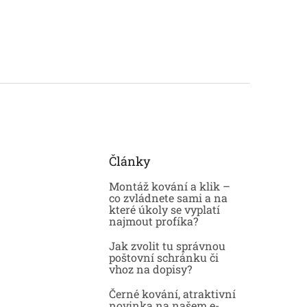
Články
Montáž kování a klik –
co zvládnete sami a na
které úkoly se vyplatí
najmout profíka?
Jak zvolit tu správnou
poštovní schránku či
vhoz na dopisy?
Černé kování, atraktivní
novinka na našem e-