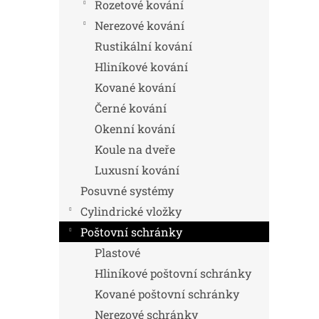
n
Rozetové kování
e
Nerezové kování
l
Rustikální kování
Hliníkové kování
Kované kování
Černé kování
Okenní kování
Koule na dveře
Luxusní kování
Posuvné systémy
Cylindrické vložky
Poštovní schránky
Plastové
Hliníkové poštovní schránky
Kované poštovní schránky
Nerezové schránky