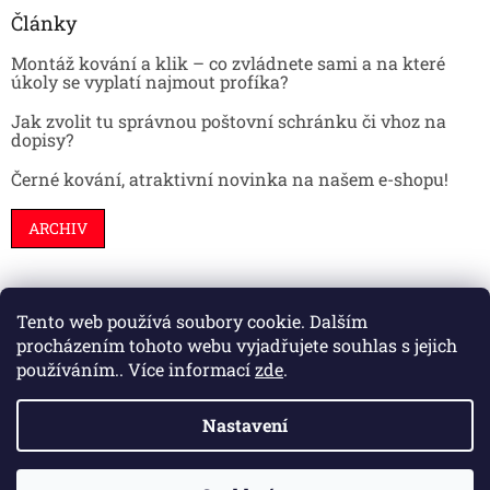
Články
Montáž kování a klik – co zvládnete sami a na které
úkoly se vyplatí najmout profíka?
Jak zvolit tu správnou poštovní schránku či vhoz na
dopisy?
Černé kování, atraktivní novinka na našem e-shopu!
ARCHIV
Tento web používá soubory cookie. Dalším
Stavební pouzdra
Interiéry
Dveře
procházením tohoto webu vyjadřujete souhlas s jejich
používáním.. Více informací
zde
.
Nastavení
Vytvořil Shoptet