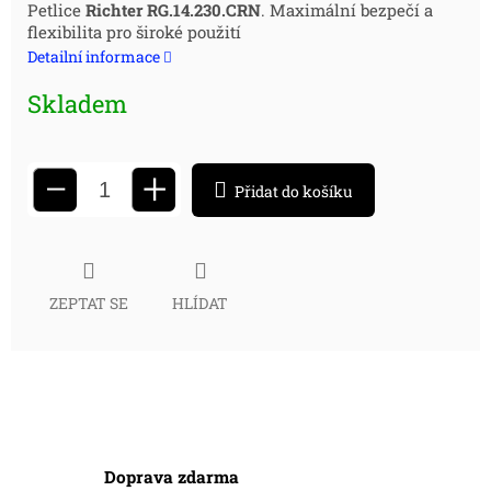
Měrná
Petlice
Richter RG.14.230.CRN
. Maximální bezpečí a
flexibilita pro široké použití
cena:
Detailní informace
Skladem
+
−
Přidat do košíku
ZEPTAT SE
HLÍDAT
Doprava zdarma