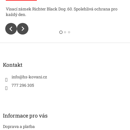
Visací zámek Richter Black Dog .60. Spolehlivá ochrana pro
každý den.
Z
á
p
a
Kontakt
t
í
info
@
hs-kovani.cz
777 296 305
Informace pro vás
Doprava a platba