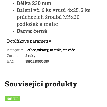
Délka 230 mm
Balení vč. 6 ks vrutů 4x25, 3 ks
průchozích šroubů M5x30,
podložek a matic
Barva: černá
Doplňkové parametry
Kategorie
:
Petlice, závory, zástrče, stavěče
Záruka
:
2 roky
EAN
:
8592218050585
Související produkty
Náš TIP