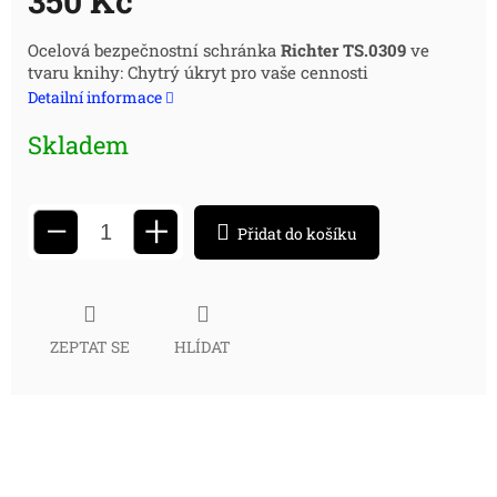
350 Kč
Měrná
Ocelová bezpečnostní schránka
Richter TS.0309
ve
tvaru knihy: Chytrý úkryt pro vaše cennosti
cena:
Detailní informace
Skladem
+
−
Přidat do košíku
ZEPTAT SE
HLÍDAT