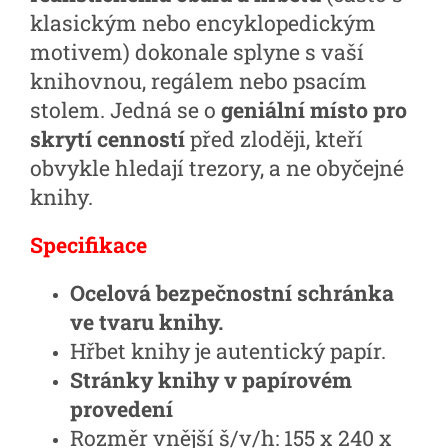
klasickým nebo encyklopedickým
motivem) dokonale splyne s vaší
knihovnou, regálem nebo psacím
stolem. Jedná se o
geniální místo pro
skrytí cenností
před zloději, kteří
obvykle hledají trezory, a ne obyčejné
knihy.
Specifikace
Ocelová bezpečnostní schránka
ve tvaru knihy.
Hřbet knihy je autentický papír.
Stránky knihy v papírovém
provedení
Rozměr vnější š/v/h:
155 x 240 x