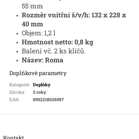
55 mm
Rozměr vnitřní š/v/h:
132 x 228 x
40 mm
Objem: 1,2 l
Hmotnost netto: 0,8 kg
Balení vč. 2 ks klíčů.
Název: Roma
Doplňkové parametry
Kategorie
:
Doplňky
Záruka
:
2 roky
EAN
:
8592218026597
Z
á
p
a
Kontakt