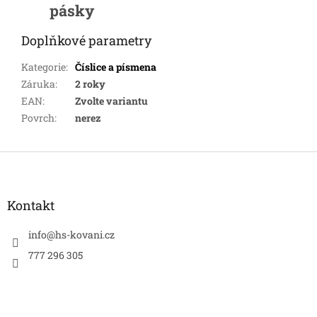
pásky
Doplňkové parametry
Kategorie
:
Číslice a písmena
Záruka
:
2 roky
EAN
:
Zvolte variantu
Povrch
:
nerez
Z
á
p
a
Kontakt
t
í
info
@
hs-kovani.cz
777 296 305