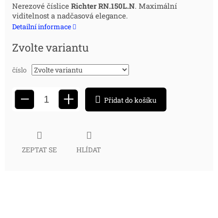
Měrná
Nerezové číslice
Richter RN.150L.N
. Maximální
viditelnost a nadčasová elegance.
cena:
Detailní informace
Zvolte variantu
číslo
+
−
Přidat do košíku
ZEPTAT SE
HLÍDAT