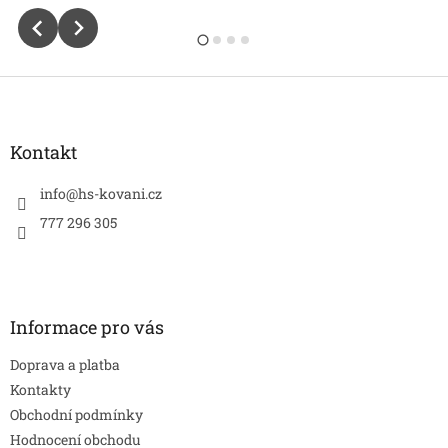
Z
á
p
a
Kontakt
t
í
info
@
hs-kovani.cz
777 296 305
Informace pro vás
Doprava a platba
Kontakty
Obchodní podmínky
Hodnocení obchodu