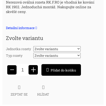
Měrná
Nerezová oválná rozeta
RK.F.RO je vhodná ke kování
RK 1902. Jednoduchá montáž. Nakupujte online za
cena:
skvělé ceny.
Detailní informace
Zvolte variantu
Jednotka rozety
Typ rozety
+
−
Přidat do košíku
ZEPTAT SE
HLÍDAT