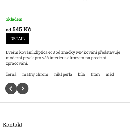
Skladem
545 Kč
od
DETAIL
Dveřní kování Eliptica-R S od značky MP kování představuje
moderní prvek pro váš interiér s důrazem na precizní
zpracování.
černá
matný chrom
nikl perla
bílá
titan
měď
Z
á
p
a
Kontakt