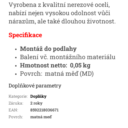
Vyrobena z kvalitní nerezové oceli,
nabízí nejen vysokou odolnost vůči
nárazům, ale také dlouhou životnost.
Specifikace
Montáž do podlahy
Balení vč. montážního materiálu
Hmotnost netto: 0,05 kg
Povrch:
matná měď (MD)
Doplňkové parametry
Kategorie
:
Doplňky
Záruka
:
2 roky
EAN
:
8592218036671
Povrch
:
matná meď