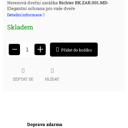
Měrná
Nerezová dveřní zarážka
Richter
RK.ZAR.001.
MD
-
Elegantní ochrana pro vaše dveře
cena:
Detailní informace
Skladem
+
−
Přidat do košíku
ZEPTAT SE
HLÍDAT
Doprava zdarma